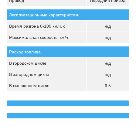
Привод
Передний привод
Эксплуатационные характеристики
Время разгона 0-100 км/ч, с
н/д
Максимальная скорость, км/ч
н/д
Расход топлива
В городском цикле
н/д
В загородном цикле
н/д
В смешанном цикле
6.5