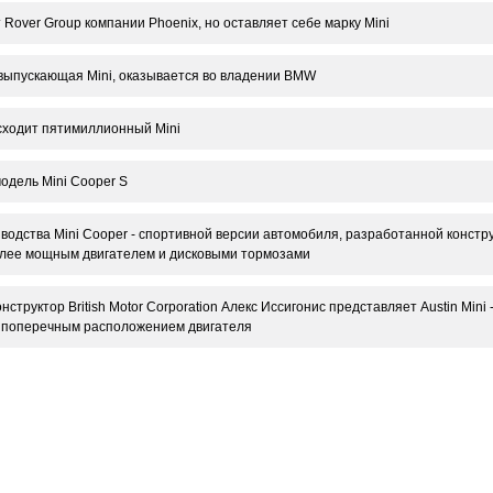
Rover Group компании Phoenix, но оставляет себе марку Mini
 выпускающая Mini, оказывается во владении BMW
сходит пятимиллионный Mini
одель Mini Cooper S
водства Mini Cooper - спортивной версии автомобиля, разработанной конст
олее мощным двигателем и дисковыми тормозами
нструктор British Motor Corporation Алекс Иссигонис представляет Austin Min
 поперечным расположением двигателя