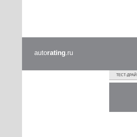
auto
rating
.ru
ТЕСТ-ДРА