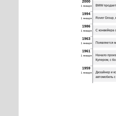
2000
BMW продает 
1 января
1994
Rover Group,
1 января
1986
C конвейера 
1 января
1963
Появляется м
1 января
1961
Начало произ
1 января
Купером, с б
1959
Дизайнер и ко
1 января
автомобиль с