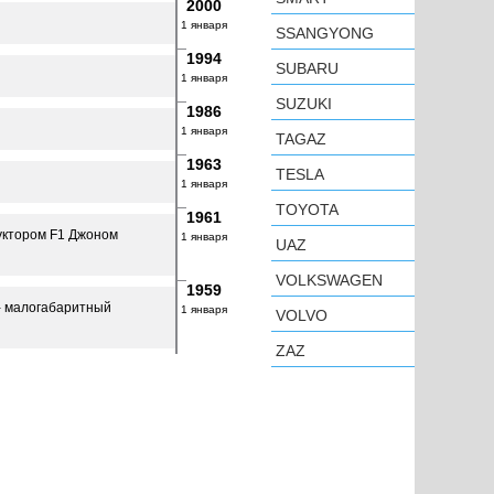
2000
1 января
SSANGYONG
1994
SUBARU
1 января
SUZUKI
1986
1 января
TAGAZ
1963
TESLA
1 января
TOYOTA
1961
руктором F1 Джоном
1 января
UAZ
VOLKSWAGEN
1959
i - малогабаритный
1 января
VOLVO
ZAZ