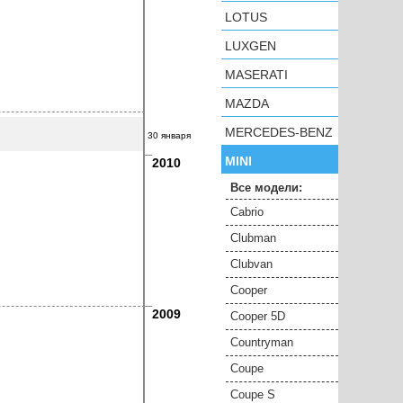
LOTUS
LUXGEN
MASERATI
MAZDA
MERCEDES-BENZ
30 января
MINI
2010
Все модели:
Cabrio
Clubman
Clubvan
Cooper
2009
Cooper 5D
Countryman
Coupe
Coupe S