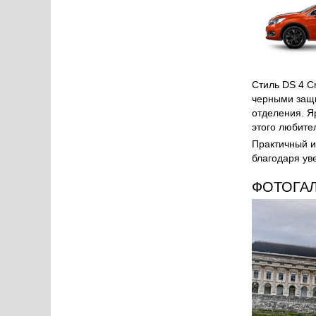
Стиль DS 4 C
черными защи
отделения. Я
этого любите
Практичный и
благодаря ув
ФОТОГА