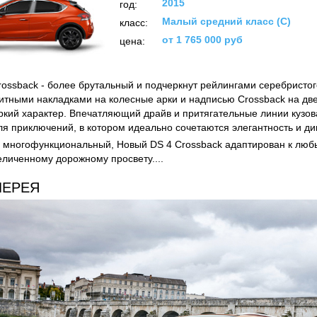
2015
год:
Малый средний класс (C)
класс:
от 1 765 000 руб
цена:
rossback - более брутальный и подчеркнут рейлингами серебристог
тными накладками на колесные арки и надписью Crossback на дв
ркий характер. Впечатляющий драйв и притягательные линии кузов
ля приключений, в котором идеально сочетаются элегантность и ди
 многофункциональный, Новый DS 4 Crossback адаптирован к лю
еличенному дорожному просвету....
ЛЕРЕЯ