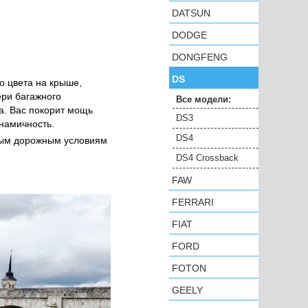
DATSUN
DODGE
DONGFENG
DS
о цвета на крыше,
ери багажного
Все модели:
а. Вас покорит мощь
DS3
намичность.
DS4
бым дорожным условиям
DS4 Crossback
FAW
FERRARI
FIAT
FORD
FOTON
GEELY