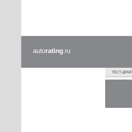
auto
rating
.ru
ТЕСТ-ДРА