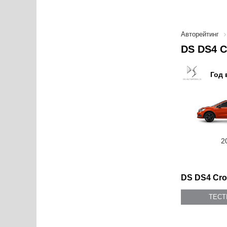
Авторейтинг
DS DS4 C
Год 
2
DS DS4 Cro
ТЕС