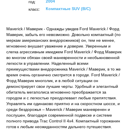
2004
год:
Компактные SUV (B/C)
класс:
Maverick / Маверик - Однажды увидев Ford Maverick / Форд
Маверик, забыть его невозможно. Довольно компактный (по
меркам американских внедорожников) он, тем не менее,
мгновенно внушает уважение и доверие. Уверенным и
слегка агрессивным имиджем Ford Maverick / Форд Маверик
во многом обязан своей маневренности и необыкновенной
легкости в управлении. Наделенный всеми
преимуществами внедорожника Maverick / Маверик, в то же
время очень органично смотрится в городе. Ford Maverick /
Форд Маверик многолик, и в любой ситуации он
демонстрирует свои лучшие черты. Удобный и элегантный
обитатель мегаполиса мгновенно преображается за
городом и с легкостью преодолевает любые препятствия.
Управлять им одинаково приятно и на скоростном шоссе, и
среди бездорожья – Maverick / Маверик маневренен и
послушен, благодаря современной подвеске и системе
полного привода Trac Control II 4х4. Компактный горожанин
готов к любым неожиданностям дальнего путешествия.