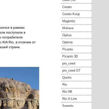
НОВОСТИ
Cerato
Cerato Koup
Magentis
Mohave
Opirus
Optima
Picanto
тоялся в рамках
ели поступили в
Picanto 3D
го потребителя
pro_ceed
KIA Rio, в отличие от
ашей стране.
pro_ceed GT
Quoris
Rio
Rio HB
Rio X-Line
Sorento