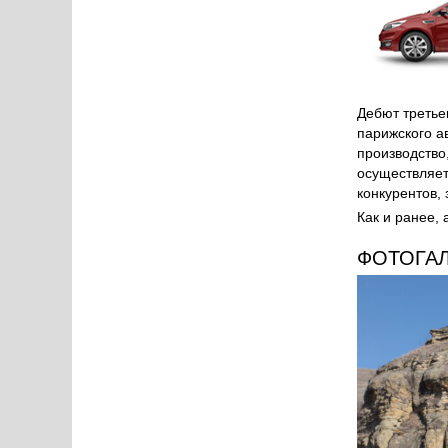
ТЕС
Дебют третье
парижского а
производство
осуществляетс
конкурентов,
Как и ранее, 
ФОТОГА