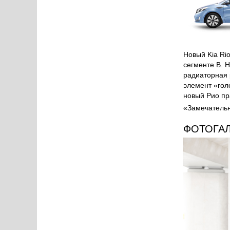
KIA Rio (201
ТЕС
Новый Kia Ri
сегменте В. 
радиаторная 
элемент «гол
новый Рио пра
«Замечательн
ФОТОГА