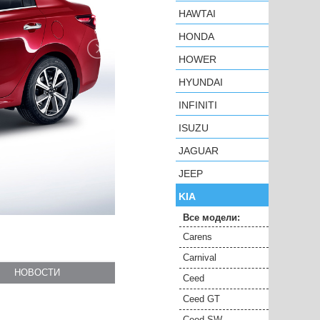
HAWTAI
HONDA
HOWER
HYUNDAI
INFINITI
ISUZU
JAGUAR
JEEP
KIA
Все модели:
Carens
Carnival
Ceed
Ceed GT
Ceed SW