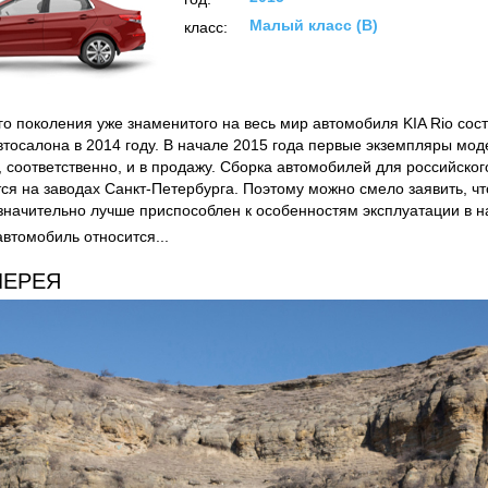
ТЫ
ОТЗЫВЫ
ФОТО
2015
год:
Малый класс (B)
класс:
го поколения уже знаменитого на весь мир автомобиля KIA Rio сос
втосалона в 2014 году. В начале 2015 года первые экземпляры мод
, соответственно, и в продажу. Сборка автомобилей для российско
я на заводах Санкт-Петербурга. Поэтому можно смело заявить, что 
 значительно лучше приспособлен к особенностям эксплуатации в н
автомобиль относится...
ЛЕРЕЯ