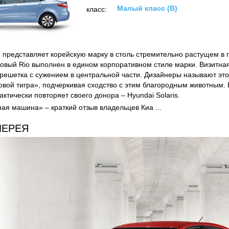
1)
ТЫ
ОТЗЫВЫ
ФОТО
2011
год:
Малый класс (B)
класс:
o представляет корейскую марку в столь стремительно растущем в
Новый Rio выполнен в едином корпоративном стиле марки. Визитная
решетка с сужением в центральной части. Дизайнеры называют эт
овой тигра», подчеркивая сходство с этим благородным животным.
ктически повторяет своего донора – Hyundai Solaris.
ая машина» – краткий отзыв владельцев Киа ...
ЛЕРЕЯ