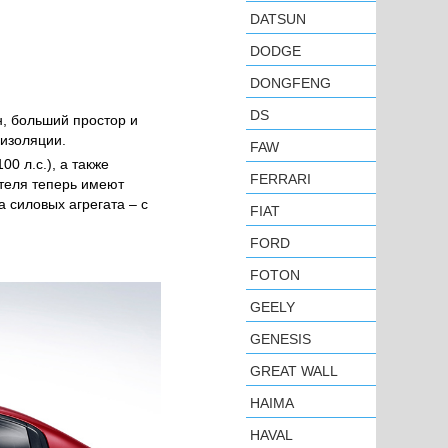
DATSUN
DODGE
DONGFENG
DS
, больший простор и
изоляции.
FAW
0 л.с.), а также
FERRARI
ателя теперь имеют
 силовых агрегата – с
FIAT
FORD
FOTON
GEELY
GENESIS
GREAT WALL
HAIMA
HAVAL