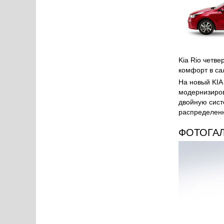
Kia Rio четв
комфорт в са
На новый KIA 
модернизиров
двойную сист
распределенн
ФОТОГА