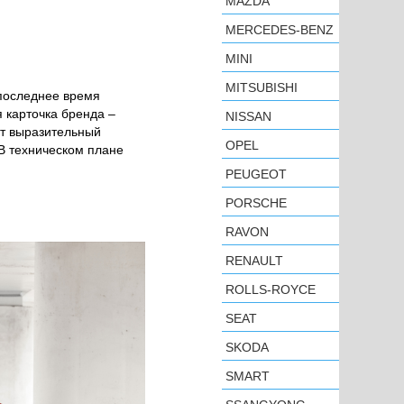
MAZDA
MERCEDES-BENZ
MINI
MITSUBISHI
НОВОСТИ
NISSAN
OPEL
PEUGEOT
PORSCHE
RAVON
 последнее время
RENAULT
 карточка бренда –
ROLLS-ROYCE
от выразительный
 В техническом плане
SEAT
SKODA
SMART