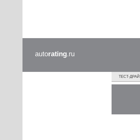
auto
rating
.ru
ТЕСТ-ДРА