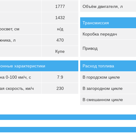
1777
Объём двигателя, л
1432
Трансмиссия
освет, см
н/д
Коробка передач
ника, л
470
Привод
Купе
онные характеристики
Расход топлива
а 0-100 км/ч, с
7.9
В городском цикле
я скорость, км/ч
230
В загородном цикле
В смешанном цикле