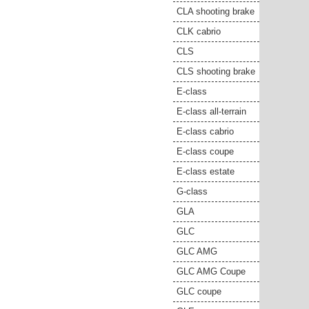
CLA shooting brake
CLK cabrio
CLS
CLS shooting brake
E-class
E-class all-terrain
E-class cabrio
E-class coupe
E-class estate
G-class
GLA
GLC
GLC AMG
GLC AMG Coupe
GLC coupe