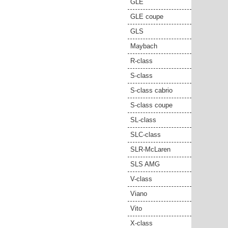
GLE
GLE coupe
GLS
Maybach
R-class
S-class
S-class cabrio
S-class coupe
SL-class
SLC-class
SLR-McLaren
SLS AMG
V-class
Viano
Vito
X-class