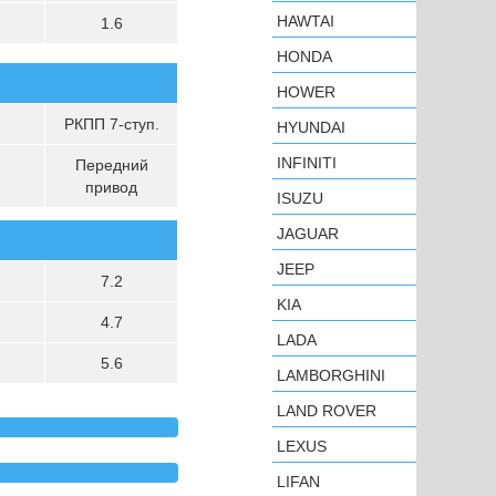
HAWTAI
1.6
HONDA
HOWER
РКПП 7-ступ.
HYUNDAI
INFINITI
Передний
привод
ISUZU
JAGUAR
JEEP
7.2
KIA
4.7
LADA
5.6
LAMBORGHINI
LAND ROVER
LEXUS
LIFAN