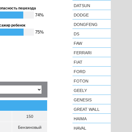
DATSUN
опасность пешехода
74%
DODGE
DONGFENG
сажир ребенок
75%
DS
FAW
FERRARI
FIAT
FORD
FOTON
GEELY
GENESIS
GREAT WALL
150
HAIMA
Бензиновый
HAVAL