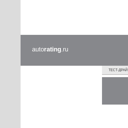
auto
rating
.ru
ТЕСТ-ДРА