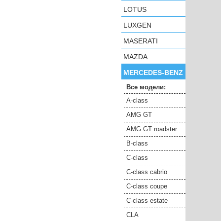
LOTUS
LUXGEN
MASERATI
MAZDA
MERCEDES-BENZ
Все модели:
A-class
AMG GT
AMG GT roadster
B-class
C-class
C-class cabrio
C-class coupe
C-class estate
CLA