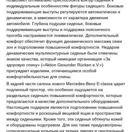
позволяют оптимально приспособить контур сиденья к
индивидуальным особенностям фигуры сидящего. Боковые
поддерживающие выступы регулируются автоматически и
динамически, в зависимости от характера движения
автомобиля. Глубина подушки сиденья, боковые
поддерживающие выступы и поддержка поясничного
прогиба настраиваются пневматически. Дополнительный
комфорт обеспечит функция динамического массажа семи
зон и подголовники повышенной комфортности. Недаром
динамические мультиконтурные сиденья были отмечены
знаком качества, который немецкая организация «За
здоровую спину» («Aktion Gesunder Rücken e.V.»)
присуждает изделиям, отличающимся особой
комфортабельностью для спины.
В задней части салона нового Mercedes-Benz E-classa царит
подлинный простор, что особенно ощущается на
раздельных сиденьях повышенной комфортности, которые
предлагаются в качестве дополнительного оборудования.
Настоящим подарком являются подголовники повышенной
комфортности и роскошный вещевой ящик в пространстве
между сиденьями. Кроме того, эти сиденья обтянуты кожей
и оборудованы подогревом. Для них также предусмотрены
солнцезащитные козырьки на задних дверях и центральный