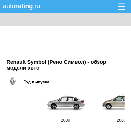
auto
rating
.ru
Renault Symbol (Рено Символ) - обзор
модели авто
Год выпуска
2009
2000