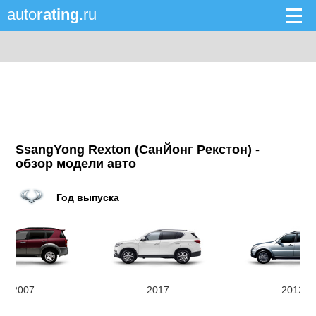
auto
rating
.ru
SsangYong Rexton (СанЙонг Рекстон) -
обзор модели авто
Год выпуска
2007
2017
2012