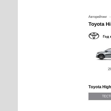
Авторейтинг
Toyota H
Год 
2
Toyota High
ТЕС