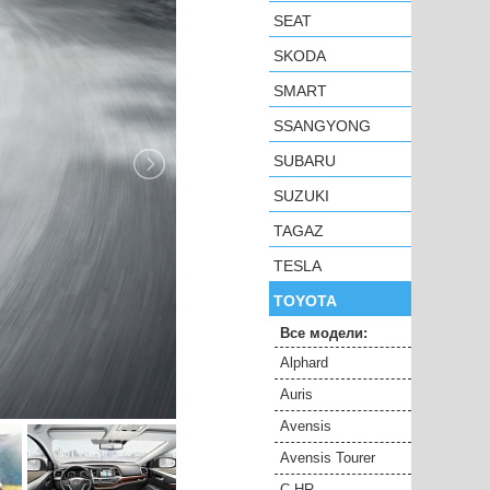
SEAT
SKODA
SMART
SSANGYONG
SUBARU
SUZUKI
TAGAZ
TESLA
TOYOTA
Все модели:
Alphard
Auris
Avensis
Avensis Tourer
C-HR