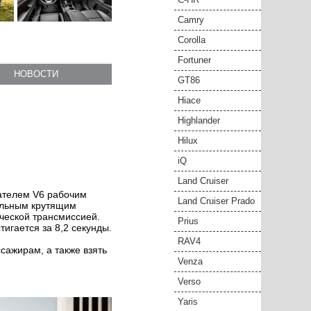
Camry
Corolla
Fortuner
НОВОСТИ
GT86
Hiace
Highlander
Hilux
iQ
Land Cruiser
гателем V6 рабочим
Land Cruiser Prado
альным крутящим
ической трансмиссией.
Prius
тигается за 8,2 секунды.
RAV4
сажирам, а также взять
Venza
Verso
Yaris