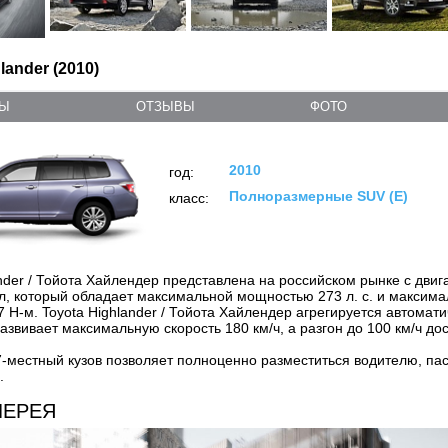
lander (2010)
ТЫ
ОТЗЫВЫ
ФОТО
2010
год:
Полноразмерные SUV (E)
класс:
ander / Тойота Хайлендер представлена на российском рынке с дви
л, который обладает максимальной мощностью 273 л. с. и максим
 Н-м. Toyota Highlander / Тойота Хайлендер агрегируется автомат
звивает максимальную скорость 180 км/ч, а разгон до 100 км/ч дос
-местный кузов позволяет полноценно разместиться водителю, пас
.
ЛЕРЕЯ