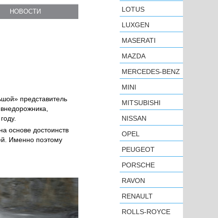
LOTUS
НОВОСТИ
LUXGEN
MASERATI
MAZDA
MERCEDES-BENZ
MINI
ьшой» представитель
MITSUBISHI
о внедорожника,
NISSAN
году.
 на основе достоинств
OPEL
ей. Именно поэтому
PEUGEOT
PORSCHE
RAVON
RENAULT
ROLLS-ROYCE