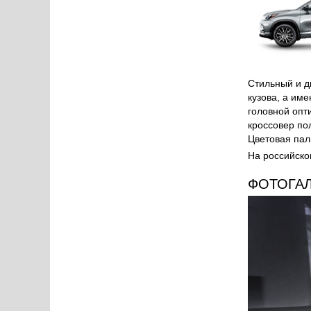
Стильный и д
кузова, а им
головной опт
кроссовер по
Цветовая пал
На российско
ФОТОГА