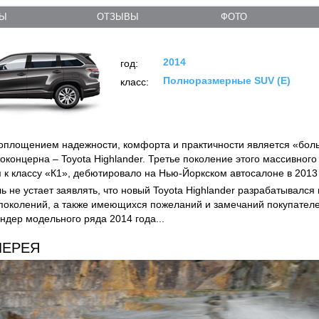
ТЫ
ОТЗЫВЫ
ФОТО
2014
год:
Полноразмерные SUV (E)
класс:
площением надежности, комфорта и практичности является «бол
токонцерна – Toyota Highlander. Третье поколение этого массивног
 к классу «К1», дебютировало на Нью-Йоркском автосалоне в 2013 
ь не устает заявлять, что новый Toyota Highlander разрабатывался
околений, а также имеющихся пожеланий и замечаний покупател
ндер модельного ряда 2014 года...
ЛЕРЕЯ