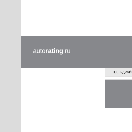
auto
rating
.ru
ТЕСТ-ДРА