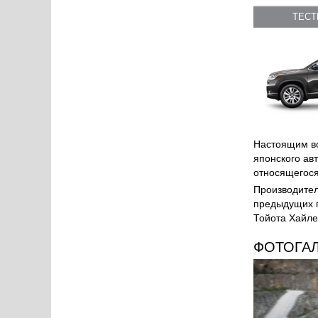
ТЕС
Настоящим во
японского ав
относящегося
Производител
предыдущих п
Тойота Хайле
ФОТОГА