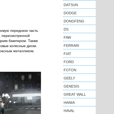
DATSUN
DODGE
DONGFENG
DS
 новую переднюю часть
, пересмотренной
FAW
едним бампером. Также
FERRARI
овые колесные диски.
красным металликом.
FIAT
FORD
FOTON
GEELY
GENESIS
GREAT WALL
HAIMA
HAVAL