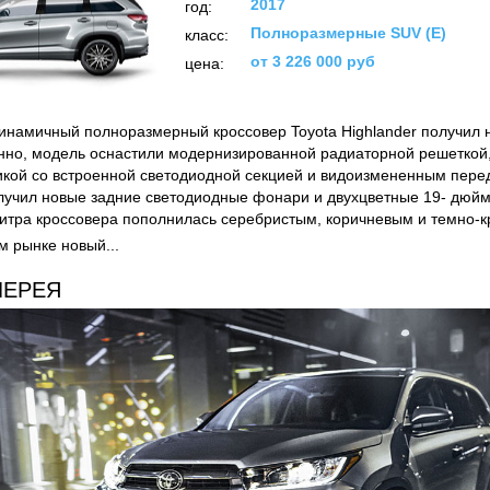
2017
год:
Полноразмерные SUV (E)
класс:
от 3 226 000 руб
цена:
инамичный полноразмерный кроссовер Toyota Highlander получил
енно, модель оснастили модернизированной радиаторной решеткой
икой со встроенной светодиодной секцией и видоизмененным пер
лучил новые задние светодиодные фонари и двухцветные 19- дюйм
итра кроссовера пополнилась серебристым, коричневым и темно-
м рынке новый...
ЛЕРЕЯ