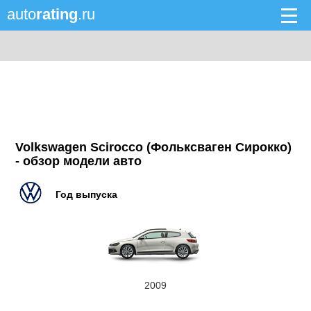
auto
rating
.ru
Volkswagen Scirocco (Фольксваген Сирокко)
- обзор модели авто
Год выпуска
2009