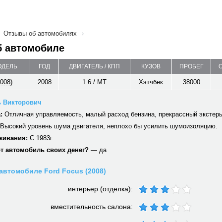
Отзывы об автомобилях
б автомобиле
ОДЕЛЬ
ГОД
ДВИГАТЕЛЬ / КПП
КУЗОВ
ПРОБЕГ
2008)
2008
1.6 / MT
Хэтчбек
38000
ь Викторович
:
Отличная управляемость, малый расход бензина, прекрассный экстерь
Высокий уровень шума двигателя, неплохо бы усилить шумоизоляцию.
живания:
С 1983г.
от автомобиль своих денег?
— да
автомобиле Ford Focus (2008)
интерьер (отделка):
вместительность салона: