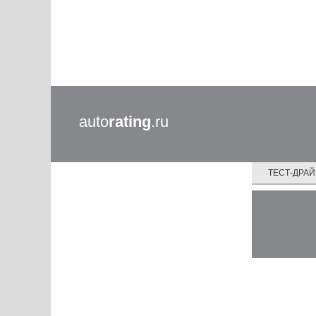
auto
rating
.ru
ТЕСТ-ДРА