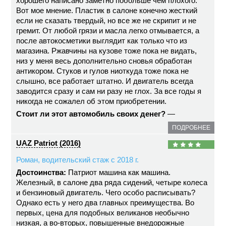
хорошего написано заметно побольше чем плохого.
Вот мое мнение. Пластик в салоне конечно жесткий
если не сказать твердый, но все же не скрипит и не
гремит. От любой грязи и масла легко отмывается, а
после автокосметики выглядит как только что из
магазина. Ржавчины на кузове тоже пока не видать,
низ у меня весь дополнительно сновья обработан
антикором. Стуков и гулов ниоткуда тоже пока не
слышно, все работает штатно. И двигатель всегда
заводится сразу и сам ни разу не глох. За все годы я
никогда не сожалел об этом приобретении.
Стоит ли этот автомобиль своих денег?
—
ПОДРОБНЕЕ
UAZ Patriot (2016)
Роман, водительский стаж с 2018 г.
Достоинства:
Патриот машина как машина.
Железный, в салоне два ряда сидений, четыре колеса
и бензиновый двигатель. Чего особо расписывать?
Однако есть у него два главных преимущества. Во
первых, цена для подобных великанов необычно
низкая, а во-вторых, повышенные внедорожные