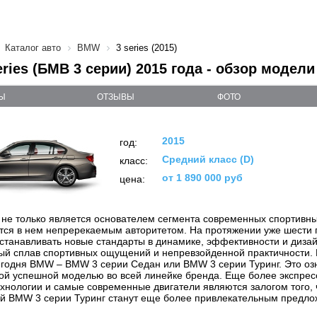
Каталог авто
BMW
3 series (2015)
ries (БМВ 3 серии) 2015 года - обзор модели
Ы
ОТЗЫВЫ
ФОТО
2015
год:
Средний класс (D)
класс:
от 1 890 000 руб
цена:
не только является основателем сегмента современных спортивны
ется в нем непререкаемым авторитетом. На протяжении уже шести
станавливать новые стандарты в динамике, эффективности и диза
й сплав спортивных ощущений и непревзойденной практичности. 
годня BMW – BMW 3 серии Седан или BMW 3 серии Туринг. Это озн
ой успешной моделью во всей линейке бренда. Еще более экспрес
хнологии и самые современные двигатели являются залогом того,
й BMW 3 серии Туринг станут еще более привлекательным предлож