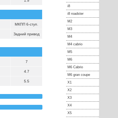
1.5
i8
i8 roadster
M2
МКПП 6-ступ.
M3
Задний привод
M4
M4 cabrio
M5
M6
7
M6 Cabrio
4.7
M6 gran coupe
5.5
X1
X2
X3
X4
X5