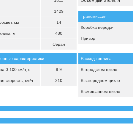
1811
Объём двигателя, л
1429
Трансмиссия
освет, см
14
Коробка передач
ника, л
480
Привод
Седан
онные характеристики
Расход топлива
а 0-100 км/ч, с
8.9
В городском цикле
я скорость, км/ч
210
В загородном цикле
В смешанном цикле