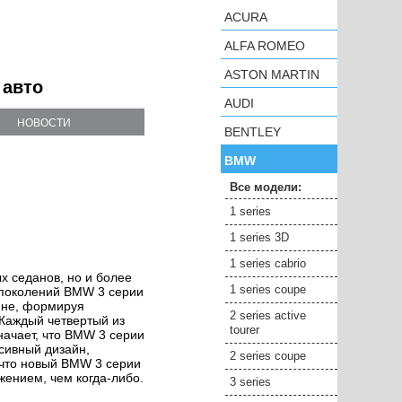
ACURA
ALFA ROMEO
ASTON MARTIN
 авто
AUDI
НОВОСТИ
BENTLEY
BMW
Все модели:
1 series
1 series 3D
1 series cabrio
х седанов, но и более
1 series coupe
 поколений BMW 3 серии
йне, формируя
2 series active
Каждый четвертый из
tourer
ачает, что BMW 3 серии
сивный дизайн,
2 series coupe
 что новый BMW 3 серии
ением, чем когда-либо.
3 series