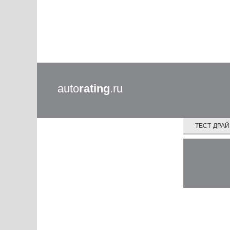
auto
rating
.ru
ТЕСТ-ДРА