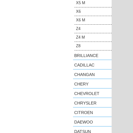
X5 M
X6
X6 M
Z4
Z4 M
Z8
BRILLIANCE
CADILLAC
CHANGAN
CHERY
CHEVROLET
CHRYSLER
CITROEN
DAEWOO
DATSUN