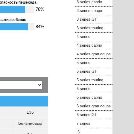
3 series cabrio
опасность пешехода
78%
3 series coupe
3 series GT
сажир ребенок
84%
3 series touring
4 series
4 series cabrio
4 series gran coupe
5 series
5 series GT
5 series touring
6 series
6 series cabrio
6 series gran coupe
136
6 series GT
Бензиновый
7 series
i3