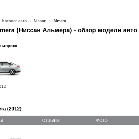
Каталог авто
Nissan
Almera
lmera (Ниссан Альмера) - обзор модели авто
выпуска
012
ra (2012)
ТЫ
ОТЗЫВЫ
ФОТО