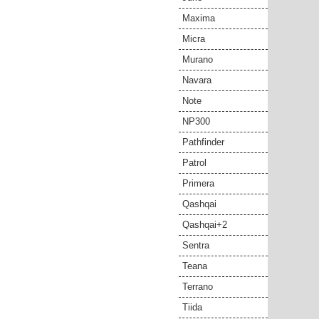
Maxima
Micra
Murano
Navara
Note
NP300
Pathfinder
Patrol
Primera
Qashqai
Qashqai+2
Sentra
Teana
Terrano
Tiida