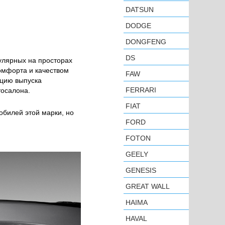
DATSUN
DODGE
DONGFENG
DS
улярных на просторах
комфорта и качеством
FAW
ицию выпуска
FERRARI
тосалона.
FIAT
обилей этой марки, но
FORD
FOTON
GEELY
GENESIS
GREAT WALL
HAIMA
HAVAL