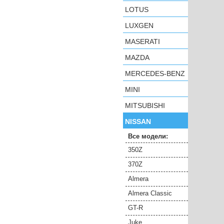
LOTUS
LUXGEN
MASERATI
MAZDA
MERCEDES-BENZ
MINI
MITSUBISHI
NISSAN
Все модели:
350Z
370Z
Almera
Almera Classic
GT-R
Juke