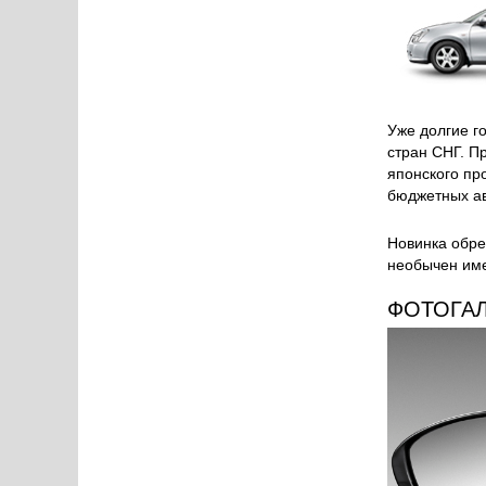
Уже долгие г
стран СНГ. П
японского пр
бюджетных ав
Новинка обре
необычен имен
ФОТОГА