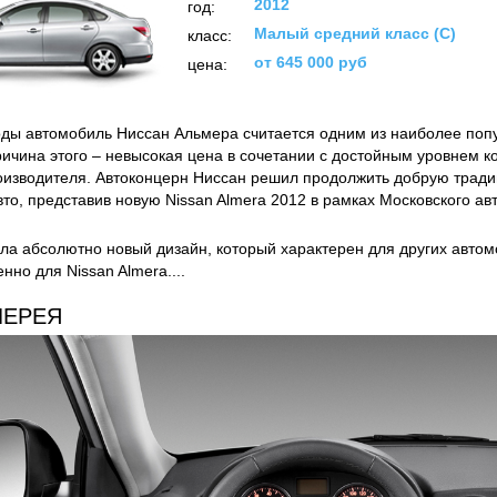
2012
год:
Малый средний класс (C)
класс:
от 645 000 руб
цена:
оды автомобиль Ниссан Альмера считается одним из наиболее поп
ричина этого – невысокая цена в сочетании с достойным уровнем 
оизводителя. Автоконцерн Ниссан решил продолжить добрую трад
то, представив новую Nissan Almera 2012 в рамках Московского ав
ла абсолютно новый дизайн, который характерен для других автом
но для Nissan Almera....
ЛЕРЕЯ