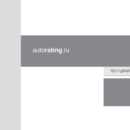
auto
rating
.ru
ТЕСТ-ДРА