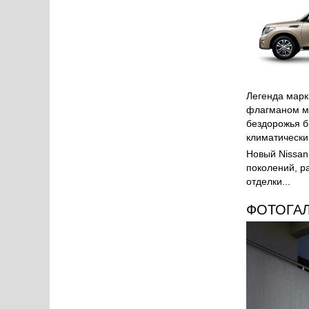
Легенда марк
флагманом мо
бездорожья б
климатически
Новый Nissan
поколений, р
отделки...
ФОТОГА