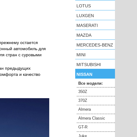
LOTUS
LUXGEN
MASERATI
MAZDA
-прежнему остается
MERCEDES-BENZ
лонный автомобиль для
MINI
ля стран с суровыми
MITSUBISHI
сан предыдущих
NISSAN
комфорта и качество
Все модели:
350Z
370Z
Almera
Almera Classic
GT-R
Juke