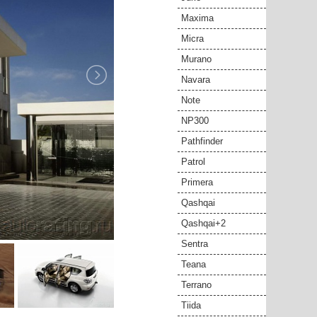
Maxima
Micra
Murano
Navara
Note
NP300
Pathfinder
Patrol
Primera
Qashqai
Qashqai+2
Sentra
Teana
Terrano
Tiida