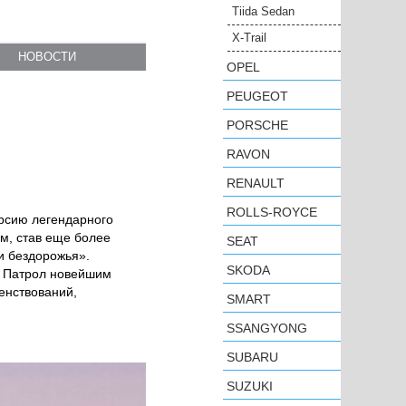
Tiida Sedan
X-Trail
НОВОСТИ
OPEL
PEUGEOT
PORSCHE
RAVON
RENAULT
ROLLS-ROYCE
ерсию легендарного
м, став еще более
SEAT
и бездорожья».
SKODA
н Патрол новейшим
енствований,
SMART
SSANGYONG
SUBARU
SUZUKI