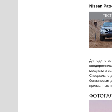
Nissan Patr
ТЕС
Для единстве
внедорожника
мощным и сол
Специально д
бензиновым д
призванных по
ФОТОГА