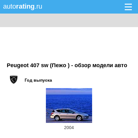
auto
rating
.ru
Peugeot 407 sw (Пежо ) - обзор модели авто
Год выпуска
2004