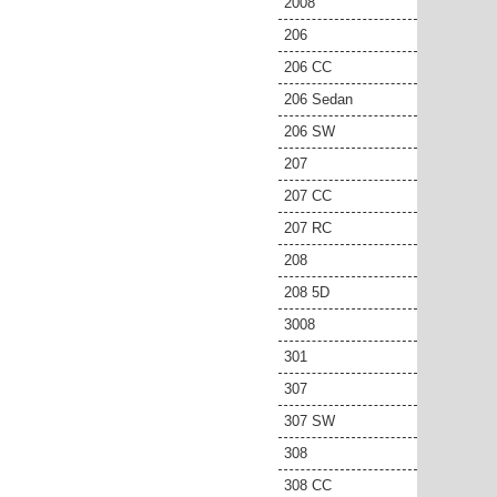
2008
206
206 CC
206 Sedan
206 SW
207
207 CC
207 RC
208
208 5D
3008
301
307
307 SW
308
308 CC