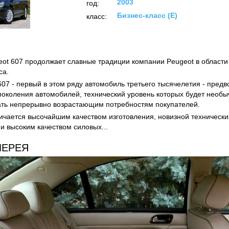
2003
год:
Бизнес-класс (E)
класс:
ot 607 продолжает славные традиции компании Peugeot в области
са.
07 - первый в этом ряду автомобиль третьего тысячелетия - пред
околения автомобилей, технический уровень которых будет необы
ать непрерывно возрастающим потребностям покупателей.
ичается высочайшим качеством изготовления, новизной техническ
и высоким качеством силовых...
ЛЕРЕЯ