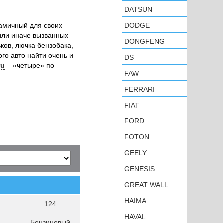
DATSUN
амичный для своих
DODGE
 или иначе вызванных
DONGFENG
ков, лючка бензобака,
ого авто найти очень и
DS
ru
– «четыре» по
FAW
FERRARI
FIAT
FORD
FOTON
GEELY
GENESIS
GREAT WALL
HAIMA
124
HAVAL
Бензиновый