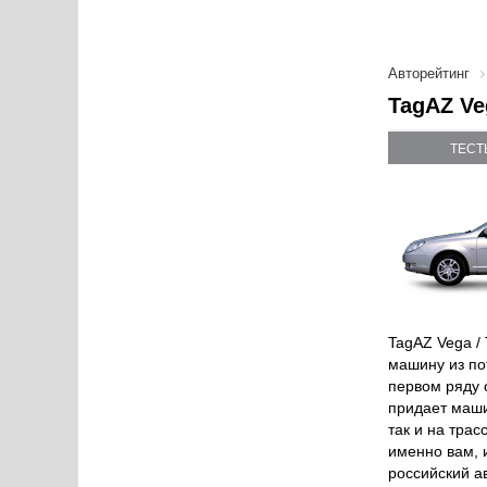
Авторейтинг
TagAZ Ve
ТЕСТ
TagAZ Vega /
машину из по
первом ряду 
придает маши
так и на тра
именно вам, 
российский а