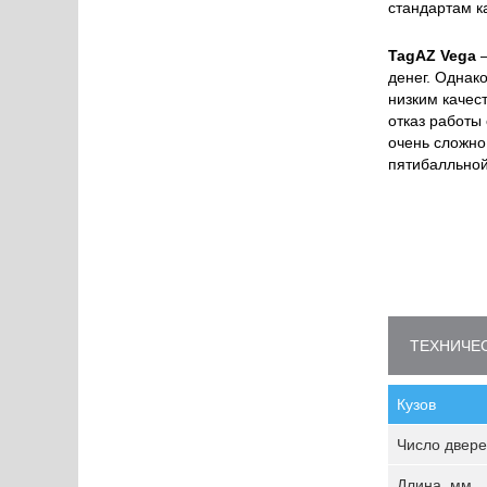
стандартам к
TagAZ Vega
–
денег. Однак
низким качес
отказ работы 
очень сложно
пятибалльной
ТЕХНИЧЕС
Кузов
Число двере
Длина, мм