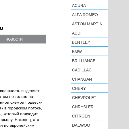
ACURA
ALFA ROMEO
ASTON MARTIN
то
AUDI
НОВОСТИ
BENTLEY
BMW
BRILLIANCE
CADILLAC
CHANGAN
CHERY
 внешность выделяет
том не только на
CHEVROLET
енной схемой подвески
CHRYSLER
к в городском потоке,
ь, который подходит
CITROEN
ерьеру. Наконец, это
ля по европейским
DAEWOO