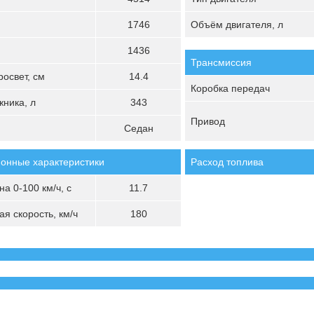
1746
Объём двигателя, л
1436
Трансмиссия
освет, см
14.4
Коробка передач
ника, л
343
Привод
Седан
онные характеристики
Расход топлива
а 0-100 км/ч, с
11.7
я скорость, км/ч
180