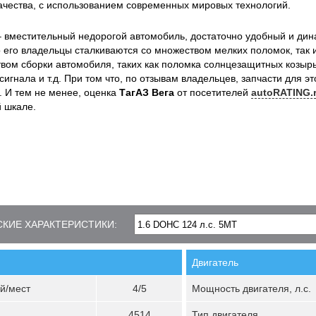
ачества, с использованием современных мировых технологий.
 вместительный недорогой автомобиль, достаточно удобный и дин
о его владельцы сталкиваются со множеством мелких поломок, так
твом сборки автомобиля, таких как поломка солнцезащитных козырь
сигнала и т.д. При том что, по отзывам владельцев, запчасти для эт
. И тем не менее, оценка
ТагАЗ Вега
от посетителей
autoRATING.
 шкале.
КИЕ ХАРАКТЕРИСТИКИ:
Двигатель
й/мест
4/5
Мощность двигателя, л.с.
4514
Тип двигателя