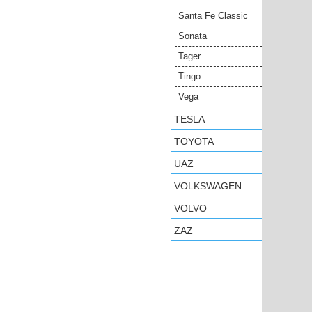
Santa Fe Classic
Sonata
Tager
Tingo
Vega
TESLA
TOYOTA
UAZ
VOLKSWAGEN
VOLVO
ZAZ