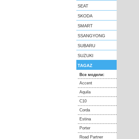
SEAT
SKODA
SMART
SSANGYONG
SUBARU
SUZUKI
TAGAZ
Все модели:
Accent
Aquila
C10
Corda
Estina
Porter
Road Partner