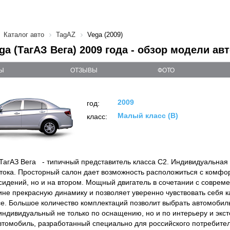
Каталог авто
TagAZ
Vega (2009)
ga (ТагАЗ Вега) 2009 года - обзор модели ав
Ы
ОТЗЫВЫ
ФОТО
2009
год:
Малый класс (B)
класс:
 ТагАЗ Вега - типичный представитель класса С2. Индивидуальная
тока. Просторный салон дает возможность расположиться с комфор
сидений, но и на втором. Мощный двигатель в сочетании с соврем
не прекрасную динамику и позволяет уверенно чувствовать себя ка
ссе. Большое количество комплектаций позволит выбрать автомобил
индивидуальный не только по оснащению, но и по интерьеру и экст
втомобиль, разработанный специально для российского потребите