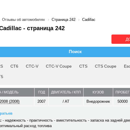
Отзывы об автомобилях
Страница 242
Cadillac
adillac - cтраница 242
Д
Поиск
LS
CT6
CTC-V
CTC-V Coupe
CTS
CTS Coupe
Es
T5
 / МОДЕЛЬ
ГОД
ДВИГАТЕЛЬ / КПП
КУЗОВ
ПРОБЕГ
2008 (2008)
2007
/ AT
Внедорожник
50000
ратьев
:
- надежность - практичность - вместительность - запаска на задней дв
 оптимальный расход топлива