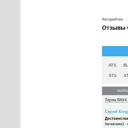
Авторейтинг
Отзывы C
ATS
B
STS
X
МАРКА
Toyota RAV4 
Сергей Конд
Достоинства
багажнике) -