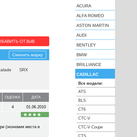
ACURA
ALFA ROMEO
ASTON MARTIN
AUDI
ОБАВИТЬ ОТЗЫВ
BENTLEY
Сменить марку
BMW
BRILLIANCE
calade
SRX
CADILLAC
Все модели:
ATS
ОЦЕНКА
ДАТА
BLS
4
01.06.2010
CT6
CTC-V
ери (экономия места в
CTC-V Coupe
CTS