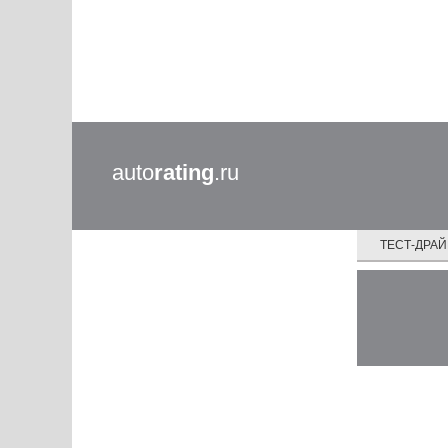
auto
rating
.ru
ТЕСТ-ДРА