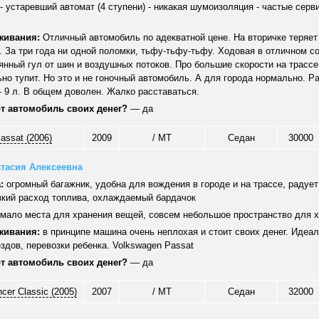
- устаревший автомат (4 ступени) - никакая шумоизоляция - частые серв
живания:
Отличный автомобиль по адекватной цене. На вторичке теряет
. За три года ни одной поломки, тьфу-тьфу-тьфу. Ходовая в отличном с
янный гул от шин и воздушных потоков. Про большие скорости на трассе
но тупит. Но это и не гоночный автомобиль. А для города нормально. Ра
 - 9 л. В общем доволен. Жалко расставаться.
от автомобиль своих денег?
— да
assat (2006)
2009
/ MT
Седан
30000
тасия Алексеевна
:
огромный багажник, удобна для вождения в городе и на трассе, радуе
зкий расход топлива, охлаждаемый бардачок
мало места для хранения вещей, совсем небольшое пространство для х
живания:
в принципе машина очень неплохая и стоит своих денег. Идеа
здов, перевозки ребенка. Volkswagen Passat
от автомобиль своих денег?
— да
ncer Classic (2005)
2007
/ MT
Седан
32000