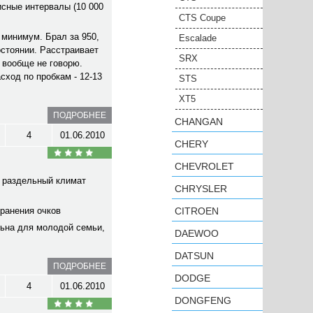
исные интервалы (10 000
CTS Coupe
 минимум. Брал за 950,
Escalade
остоянии. Расстраивает
SRX
 вообще не говорю.
сход по пробкам - 12-13
STS
XT5
ПОДРОБНЕЕ
CHANGAN
4
01.06.2010
CHERY
CHEVROLET
т раздельный климат
CHRYSLER
ранения очков
CITROEN
льна для молодой семьи,
DAEWOO
DATSUN
ПОДРОБНЕЕ
DODGE
4
01.06.2010
DONGFENG