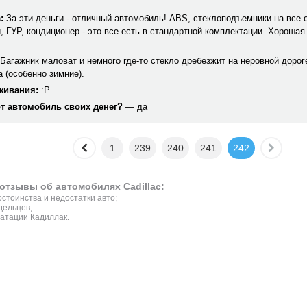
:
За эти деньги - отличный автомобиль! ABS, стеклоподъемники на все 
, ГУР, кондиционер - это все есть в стандартной комплектации. Хороша
Багажник маловат и немного где-то стекло дребезжит на неровной дорог
 (особенно зимние).
живания:
:P
от автомобиль своих денег?
— да
1
239
240
241
242
отзывы об автомобилях Cadillac:
стоинства и недостатки авто;
дельцев;
атации Кадиллак.