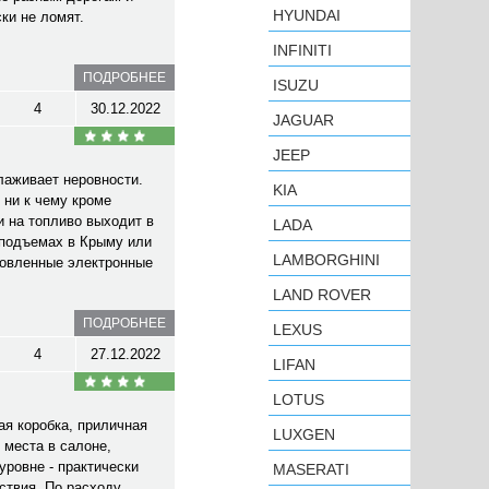
HYUNDAI
ки не ломят.
INFINITI
ПОДРОБНЕЕ
ISUZU
4
30.12.2022
JAGUAR
JEEP
лаживает неровности.
KIA
 ни к чему кроме
и на топливо выходит в
LADA
 подъемах в Крыму или
LAMBORGHINI
ановленные электронные
LAND ROVER
ПОДРОБНЕЕ
LEXUS
4
27.12.2022
LIFAN
LOTUS
ая коробка, приличная
LUXGEN
 места в салоне,
уровне - практически
MASERATI
ствия. По расходу