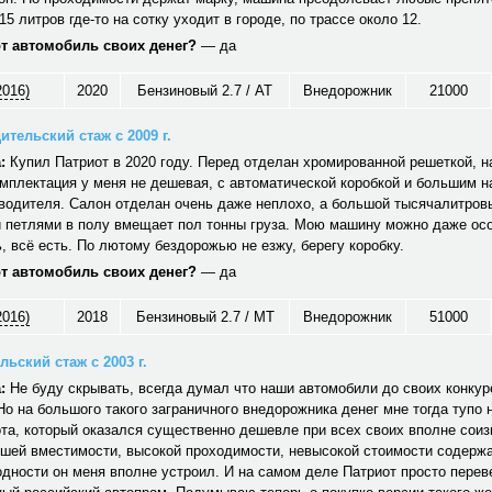
15 литров где-то на сотку уходит в городе, по трассе около 12.
от автомобиль своих денег?
— да
2016)
2020
Бензиновый 2.7 / AT
Внедорожник
21000
ительский стаж с 2009 г.
:
Купил Патриот в 2020 году. Перед отделан хромированной решеткой, н
мплектация у меня не дешевая, с автоматической коробкой и большим 
водителя. Салон отделан очень даже неплохо, а большой тысячалитров
 петлями в полу вмещает пол тонны груза. Мою машину можно даже ос
 всё есть. По лютому бездорожью не езжу, берегу коробку.
от автомобиль своих денег?
— да
2016)
2018
Бензиновый 2.7 / MT
Внедорожник
51000
ьский стаж с 2003 г.
:
Не буду скрывать, всегда думал что наши автомобили до своих конкуре
Но на большого такого заграничного внедорожника денег мне тогда тупо 
та, который оказался существенно дешевле при всех своих вполне сои
ошей вместимости, высокой проходимости, невысокой стоимости содерж
дности он меня вполне устроил. И на самом деле Патриот просто перев