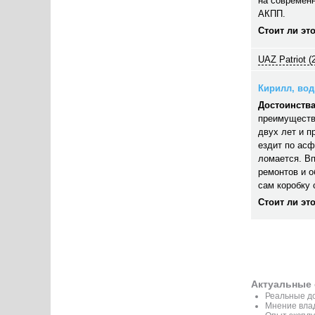
на современн
АКПП.
Стоит ли эт
UAZ Patriot (
Кирилл, води
Достоинства
преимуществ
двух лет и п
ездит по асф
ломается. В
ремонтов и 
сам коробку 
Стоит ли эт
Актуальные 
Реальные до
Мнение вла