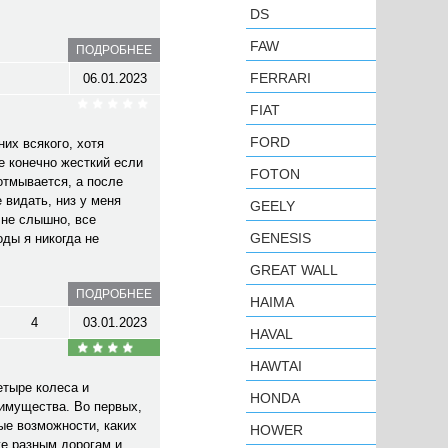
DS
FAW
ПОДРОБНЕЕ
FERRARI
06.01.2023
FIAT
FORD
их всякого, хотя
е конечно жесткий если
FOTON
 отмывается, а после
 видать, низ у меня
GEELY
 не слышно, все
GENESIS
оды я никогда не
GREAT WALL
ПОДРОБНЕЕ
HAIMA
4
03.01.2023
HAVAL
HAWTAI
етыре колеса и
HONDA
еимущества. Во первых,
ые возможности, каких
HOWER
же разным дорогам и