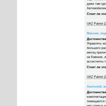
даже там где
Автомобилем
Стоит ли эт
UAZ Patriot (
Максим, вод
Достоинства
Управлять ма
большого рас
месяц прилич
на Кавказе, 
ассистенты 
Стоит ли эт
UAZ Patriot (
Анатолий, во
Достоинства
комплектация
помещается п
нет слепых з