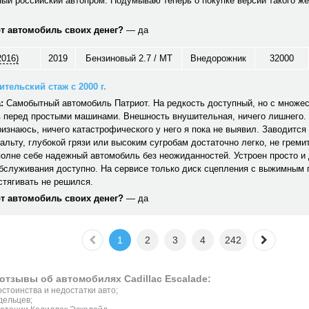
ый российский автопром. Подумываю теперь о покупке версии такого же
от автомобиль своих денег?
— да
2016)
2019
Бензиновый 2.7 / MT
Внедорожник
32000
тельский стаж с 2000 г.
:
Самобытный автомобиль Патриот. На редкость доступный, но с множе
 перед простыми машинами. Внешность внушительная, ничего лишнего. 
ризнаюсь, ничего катастрофического у него я пока не выявил. Заводится 
альту, глубокой грязи или высоким сугробам достаточно легко, не гремит,
полне себе надежный автомобиль без неожиданностей. Устроен просто и
обслуживания доступно. На сервисе только диск сцепления с выжимным
стягивать не решился.
от автомобиль своих денег?
— да
1
2
3
4
242
отзывы об автомобилях Cadillac Escalade:
стоинства и недостатки авто;
дельцев;