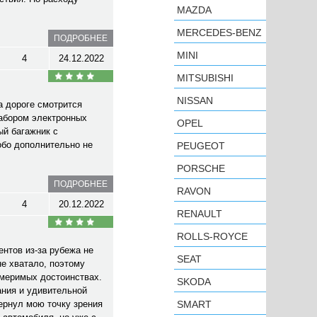
MAZDA
MERCEDES-BENZ
ПОДРОБНЕЕ
MINI
4
24.12.2022
MITSUBISHI
NISSAN
а дороге смотрится
набором электронных
OPEL
ый багажник с
обо дополнительно не
PEUGEOT
PORSCHE
ПОДРОБНЕЕ
RAVON
4
20.12.2022
RENAULT
ROLLS-ROYCE
нтов из-за рубежа не
SEAT
не хватало, поэтому
змеримых достоинствах.
SKODA
ания и удивительной
ернул мою точку зрения
SMART