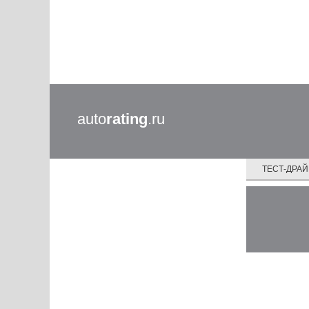
auto
rating
.ru
ТЕСТ-ДРА