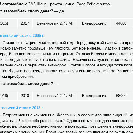
 автомобиль:
ЗАЗ Шанс - ракета бомба, Ролс Ройс фантом.
от автомобиль своих денег?
— да
2016)
2017
Бензиновый 2.7 / MT
Внедорожник
44000
тельский стаж с 2006 г.
:
У меня вот Патриот уже четвертый год. Перед покупкой начитался про н
исано заметно побольше чем плохого. Вот мое мнение. Пластик в салон
вердый, но все же не скрипит и не гремит. От любой грязи и масла легко
и выглядит как только что из магазина. Ржавчины на кузове тоже пока не
тельно сновья обработан антикором. Стуков и гулов ниоткуда тоже пока
тно. И двигатель всегда заводится сразу и сам ни разу не глох. За все г
том приобретении.
от автомобиль своих денег?
—
2016)
2018
Бензиновый 2.7 / MT
Внедорожник
68000
ельский стаж с 2018 г.
:
Патриот машина как машина. Железный, в салоне два ряда сидений, ч
вигатель. Чего особо расписывать? Однако есть у него два главных пр
обных великанов необычно низкая, а во-вторых, повышенные внедорожн
оискать у других машин. Возит уже третий год без проблем по очень да