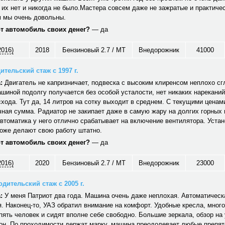
 их нет и никогда не было.Мастера совсем даже не зажратые и практичес
 мы очень довольны.
от автомобиль своих денег?
— да
2016)
2018
Бензиновый 2.7 / MT
Внедорожник
41000
ительский стаж с 1997 г.
:
Двигатель не капризничает, подвеска с высоким клиренсом неплохо сг
шиной подолгу получается без особой усталости, нет никаких нареканий
хода. Тут да, 14 литров на сотку выходит в среднем. С текущими ценам
ная сумма. Радиатор не закипает даже в самую жару на долгих горных
автоматика у него отлично срабатывает на включение вентилятора. Уст
тоже делают свою работу штатно.
от автомобиль своих денег?
— да
2016)
2020
Бензиновый 2.7 / MT
Внедорожник
23000
дительский стаж с 2005 г.
:
У меня Патриот два года. Машина очень даже неплохая. Автоматическ
. Наконец-то, УАЗ обратил внимание на комфорт. Удобные кресла, много
ять человек и сидят вполне себе свободно. Большие зеркала, обзор на 
он. По проходимости держат марку, машина преодолевает любые препят