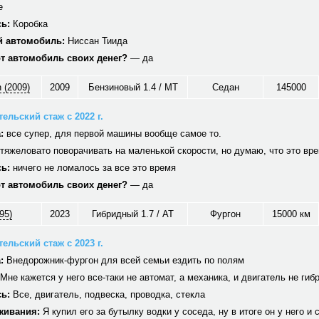
е
ь:
Коробка
 автомобиль:
Ниссан Тиида
от автомобиль своих денег?
— да
 (2009)
2009
Бензиновый 1.4 / MT
Седан
145000
ельский стаж с 2022 г.
:
все супер, для первой машины вообще самое то.
тяжеловато поворачивать на маленькой скорости, но думаю, что это вр
ь:
ничего не ломалось за все это время
от автомобиль своих денег?
— да
95)
2023
Гибридный 1.7 / AT
Фургон
15000 км
ельский стаж с 2023 г.
:
Внедорожник-фургон для всей семьи ездить по полям
Мне кажется у него все-таки не автомат, а механика, и двигатель не гиб
ь:
Все, двигатель, подвеска, проводка, стекла
живания:
Я купил его за бутылку водки у соседа, ну в итоге он у него и 