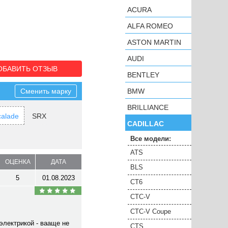
ACURA
ALFA ROMEO
ASTON MARTIN
AUDI
ОБАВИТЬ ОТЗЫВ
BENTLEY
Сменить марку
BMW
BRILLIANCE
calade
SRX
CADILLAC
Все модели:
ATS
ОЦЕНКА
ДАТА
BLS
5
01.08.2023
CT6
CTC-V
CTC-V Coupe
электрикой - вааще не
CTS