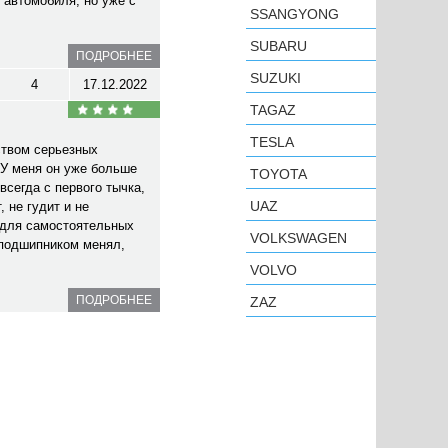
 автомобиля, но уже с
SSANGYONG
SUBARU
ПОДРОБНЕЕ
SUZUKI
4
17.12.2022
TAGAZ
TESLA
ством серьезных
У меня он уже больше
TOYOTA
всегда с первого тычка,
UAZ
 не гудит и не
 для самостоятельных
VOLKSWAGEN
 подшипником менял,
VOLVO
ПОДРОБНЕЕ
ZAZ