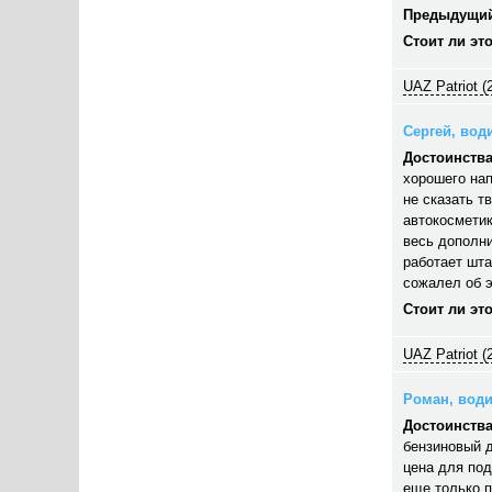
Предыдущий
Стоит ли эт
UAZ Patriot (
Сергей, води
Достоинства
хорошего нап
не сказать т
автокосметик
весь дополни
работает шта
сожалел об э
Стоит ли эт
UAZ Patriot (
Роман, водит
Достоинства
бензиновый д
цена для под
еще только п