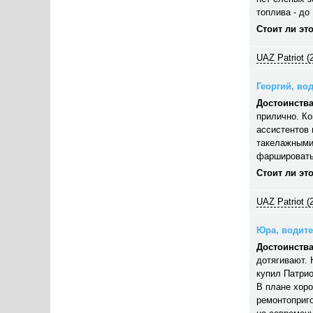
топлива - до 
Стоит ли эт
UAZ Patriot (
Георгий, вод
Достоинства
прилично. Ко
ассистентов 
такелажными
фаршировать,
Стоит ли эт
UAZ Patriot (
Юра, водител
Достоинства
дотягивают. 
купил Патрио
В плане хор
ремонтоприго