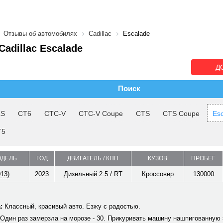
Отзывы об автомобилях
Cadillac
Escalade
adillac Escalade
Д
Поиск
LS
CT6
CTC-V
CTC-V Coupe
CTS
CTS Coupe
Es
T5
ОДЕЛЬ
ГОД
ДВИГАТЕЛЬ / КПП
КУЗОВ
ПРОБЕГ
013)
2023
Дизельный 2.5 / RT
Кроссовер
130000
:
Классный, красивый авто. Езжу с радостью.
Один раз замерзла на морозе - 30. Прикуривать машину нашпигованную 