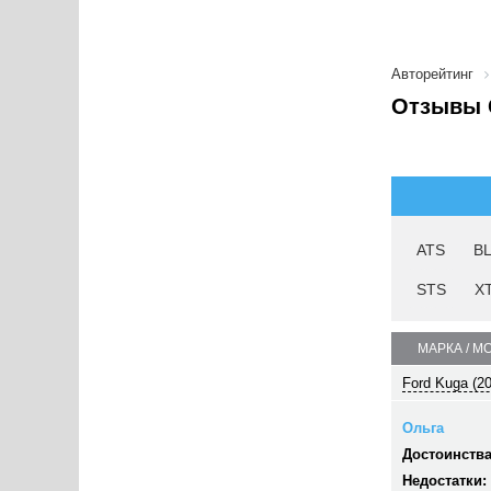
Авторейтинг
Отзывы C
ATS
B
STS
X
МАРКА / М
Ford Kuga (2
Ольга
Достоинства
Недостатки: