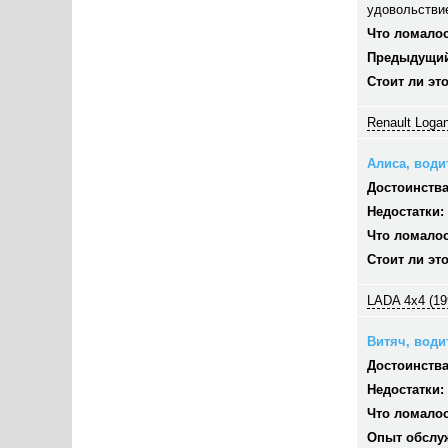
удовольстви
Что ломалос
Предыдущий
Стоит ли эт
Renault Logan
Алиса, водит
Достоинства
Недостатки:
Что ломалос
Стоит ли эт
LADA 4x4 (19
Витяч, водит
Достоинства
Недостатки:
Что ломалос
Опыт обслу