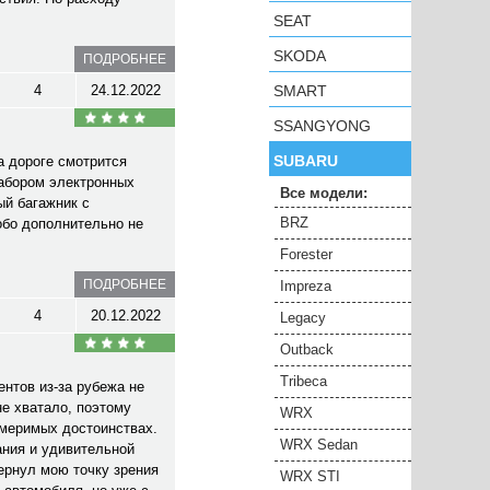
SEAT
SKODA
ПОДРОБНЕЕ
4
24.12.2022
SMART
SSANGYONG
SUBARU
а дороге смотрится
набором электронных
Все модели:
ый багажник с
BRZ
обо дополнительно не
Forester
ПОДРОБНЕЕ
Impreza
4
20.12.2022
Legacy
Outback
Tribeca
нтов из-за рубежа не
не хватало, поэтому
WRX
змеримых достоинствах.
WRX Sedan
ания и удивительной
ернул мою точку зрения
WRX STI