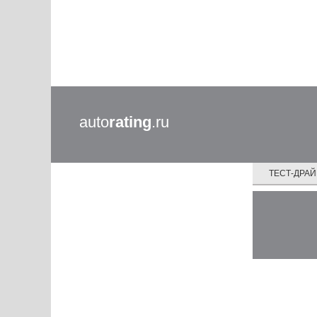
auto
rating
.ru
ТЕСТ-ДРА