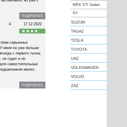
 автомобиля, но уже с
WRX STI Sedan
XV
ПОДРОБНЕЕ
SUZUKI
4
17.12.2022
TAGAZ
TESLA
ством серьезных
У меня он уже больше
TOYOTA
всегда с первого тычка,
UAZ
 не гудит и не
 для самостоятельных
VOLKSWAGEN
 подшипником менял,
VOLVO
ПОДРОБНЕЕ
ZAZ