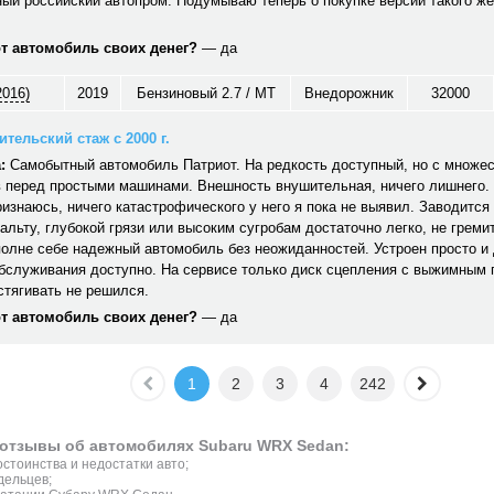
ый российский автопром. Подумываю теперь о покупке версии такого же
от автомобиль своих денег?
— да
2016)
2019
Бензиновый 2.7 / MT
Внедорожник
32000
тельский стаж с 2000 г.
:
Самобытный автомобиль Патриот. На редкость доступный, но с множе
 перед простыми машинами. Внешность внушительная, ничего лишнего. 
ризнаюсь, ничего катастрофического у него я пока не выявил. Заводится 
альту, глубокой грязи или высоким сугробам достаточно легко, не гремит,
полне себе надежный автомобиль без неожиданностей. Устроен просто и
обслуживания доступно. На сервисе только диск сцепления с выжимным
стягивать не решился.
от автомобиль своих денег?
— да
1
2
3
4
242
отзывы об автомобилях Subaru WRX Sedan:
стоинства и недостатки авто;
дельцев;