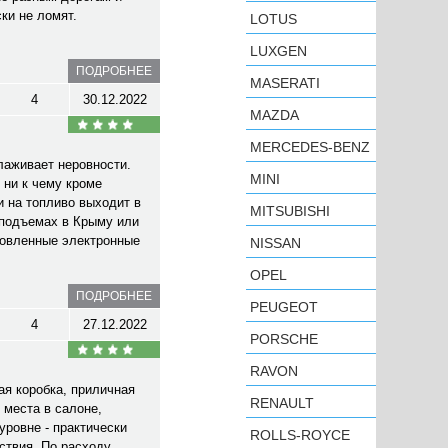
ки не ломят.
LOTUS
LUXGEN
ПОДРОБНЕЕ
MASERATI
4
30.12.2022
MAZDA
MERCEDES-BENZ
лаживает неровности.
MINI
 ни к чему кроме
и на топливо выходит в
MITSUBISHI
 подъемах в Крыму или
ановленные электронные
NISSAN
OPEL
ПОДРОБНЕЕ
PEUGEOT
4
27.12.2022
PORSCHE
RAVON
ая коробка, приличная
RENAULT
 места в салоне,
уровне - практически
ROLLS-ROYCE
ствия. По расходу