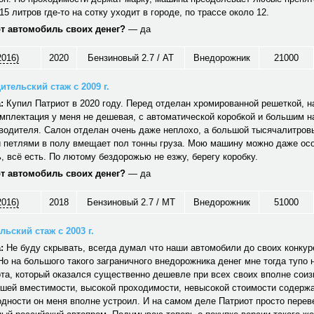
15 литров где-то на сотку уходит в городе, по трассе около 12.
от автомобиль своих денег?
— да
2016)
2020
Бензиновый 2.7 / AT
Внедорожник
21000
ительский стаж с 2009 г.
:
Купил Патриот в 2020 году. Перед отделан хромированной решеткой, н
мплектация у меня не дешевая, с автоматической коробкой и большим 
водителя. Салон отделан очень даже неплохо, а большой тысячалитров
 петлями в полу вмещает пол тонны груза. Мою машину можно даже ос
 всё есть. По лютому бездорожью не езжу, берегу коробку.
от автомобиль своих денег?
— да
2016)
2018
Бензиновый 2.7 / MT
Внедорожник
51000
ьский стаж с 2003 г.
:
Не буду скрывать, всегда думал что наши автомобили до своих конкуре
Но на большого такого заграничного внедорожника денег мне тогда тупо 
та, который оказался существенно дешевле при всех своих вполне сои
ошей вместимости, высокой проходимости, невысокой стоимости содерж
дности он меня вполне устроил. И на самом деле Патриот просто перев