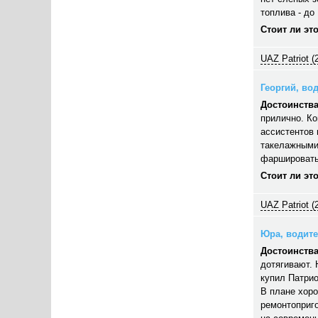
топлива - до 
Стоит ли эт
UAZ Patriot (
Георгий, вод
Достоинства
прилично. Ко
ассистентов 
такелажными
фаршировать,
Стоит ли эт
UAZ Patriot (
Юра, водител
Достоинства
дотягивают. 
купил Патрио
В плане хор
ремонтоприго