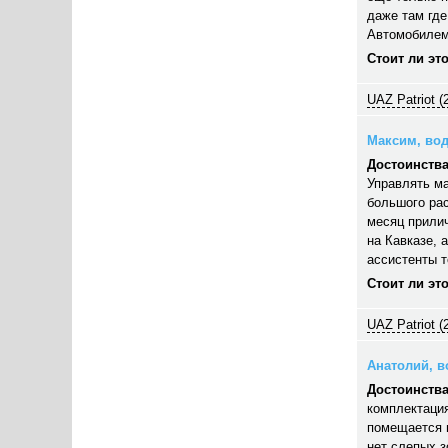
даже там где
Автомобилем
Стоит ли эт
UAZ Patriot (
Максим, вод
Достоинства
Управлять ма
большого рас
месяц прилич
на Кавказе, 
ассистенты 
Стоит ли эт
UAZ Patriot (
Анатолий, во
Достоинства
комплектация
помещается п
нет слепых з