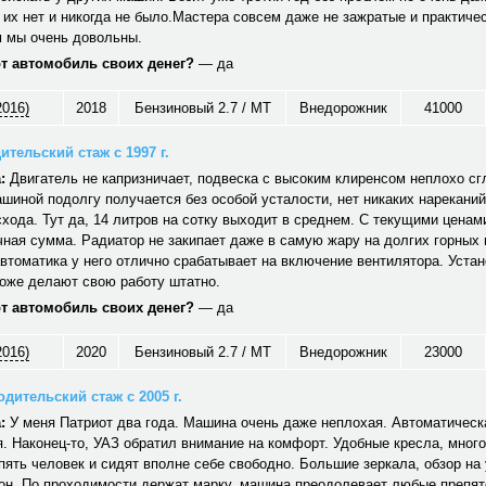
 их нет и никогда не было.Мастера совсем даже не зажратые и практичес
 мы очень довольны.
от автомобиль своих денег?
— да
2016)
2018
Бензиновый 2.7 / MT
Внедорожник
41000
ительский стаж с 1997 г.
:
Двигатель не капризничает, подвеска с высоким клиренсом неплохо сг
шиной подолгу получается без особой усталости, нет никаких нареканий
хода. Тут да, 14 литров на сотку выходит в среднем. С текущими ценам
ная сумма. Радиатор не закипает даже в самую жару на долгих горных
автоматика у него отлично срабатывает на включение вентилятора. Уст
тоже делают свою работу штатно.
от автомобиль своих денег?
— да
2016)
2020
Бензиновый 2.7 / MT
Внедорожник
23000
дительский стаж с 2005 г.
:
У меня Патриот два года. Машина очень даже неплохая. Автоматическ
. Наконец-то, УАЗ обратил внимание на комфорт. Удобные кресла, много
ять человек и сидят вполне себе свободно. Большие зеркала, обзор на 
он. По проходимости держат марку, машина преодолевает любые препят