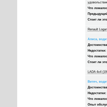
удовольстви
Что ломалос
Предыдущий
Стоит ли эт
Renault Logan
Алиса, водит
Достоинства
Недостатки:
Что ломалос
Стоит ли эт
LADA 4x4 (19
Витяч, водит
Достоинства
Недостатки:
Что ломалос
Опыт обслу