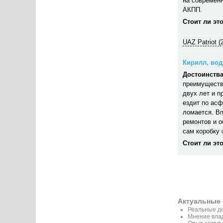
на современн
АКПП.
Стоит ли эт
UAZ Patriot (
Кирилл, води
Достоинства
преимуществ
двух лет и п
ездит по асф
ломается. В
ремонтов и 
сам коробку 
Стоит ли эт
Актуальные 
Реальные до
Мнение вла