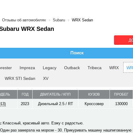
Отзывы об автомобилях
Subaru
WRX Sedan
Subaru WRX Sedan
Д
Поиск
rester
Impreza
Legacy
Outback
Tribeca
WRX
WR
WRX STI Sedan
XV
ОДЕЛЬ
ГОД
ДВИГАТЕЛЬ / КПП
КУЗОВ
ПРОБЕГ
013)
2023
Дизельный 2.5 / RT
Кроссовер
130000
:
Классный, красивый авто. Езжу с радостью.
Один раз замерзла на морозе - 30. Прикуривать машину нашпигованную 