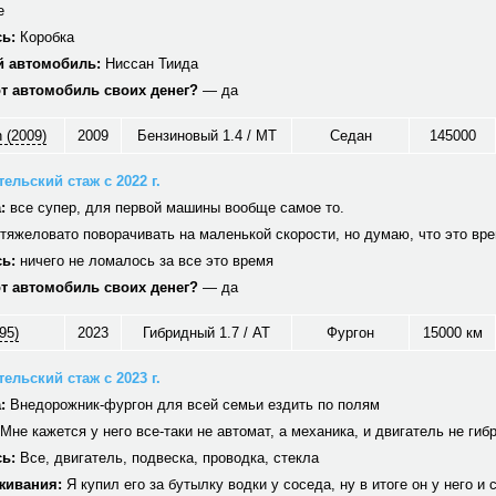
е
ь:
Коробка
 автомобиль:
Ниссан Тиида
от автомобиль своих денег?
— да
 (2009)
2009
Бензиновый 1.4 / MT
Седан
145000
ельский стаж с 2022 г.
:
все супер, для первой машины вообще самое то.
тяжеловато поворачивать на маленькой скорости, но думаю, что это вр
ь:
ничего не ломалось за все это время
от автомобиль своих денег?
— да
95)
2023
Гибридный 1.7 / AT
Фургон
15000 км
ельский стаж с 2023 г.
:
Внедорожник-фургон для всей семьи ездить по полям
Мне кажется у него все-таки не автомат, а механика, и двигатель не гиб
ь:
Все, двигатель, подвеска, проводка, стекла
живания:
Я купил его за бутылку водки у соседа, ну в итоге он у него и 