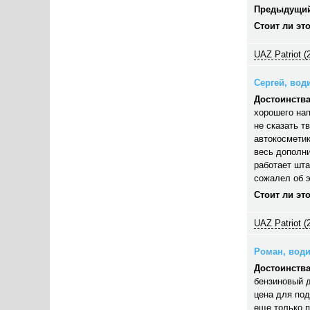
Предыдущий
Стоит ли эт
UAZ Patriot (
Сергей, води
Достоинства
хорошего нап
не сказать т
автокосметик
весь дополни
работает шта
сожалел об э
Стоит ли эт
UAZ Patriot (
Роман, водит
Достоинства
бензиновый д
цена для под
еще только п