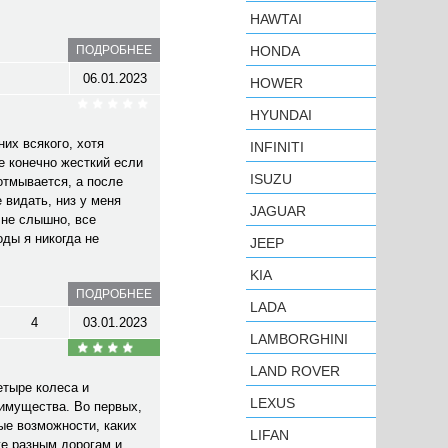
HAWTAI
ПОДРОБНЕЕ
HONDA
06.01.2023
HOWER
HYUNDAI
их всякого, хотя
INFINITI
е конечно жесткий если
ISUZU
 отмывается, а после
 видать, низ у меня
JAGUAR
 не слышно, все
оды я никогда не
JEEP
KIA
ПОДРОБНЕЕ
LADA
4
03.01.2023
LAMBORGHINI
LAND ROVER
етыре колеса и
LEXUS
еимущества. Во первых,
ые возможности, каких
LIFAN
же разным дорогам и