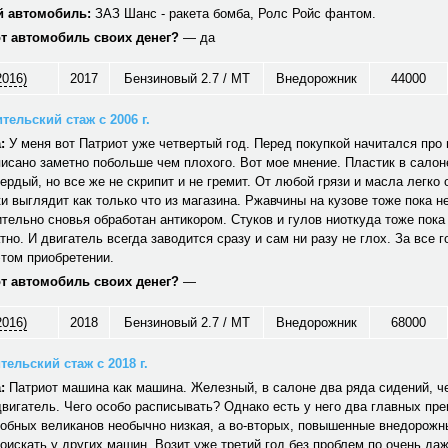
 автомобиль:
ЗАЗ Шанс - ракета бомба, Ролс Ройс фантом.
от автомобиль своих денег?
— да
2016)
2017
Бензиновый 2.7 / MT
Внедорожник
44000
тельский стаж с 2006 г.
:
У меня вот Патриот уже четвертый год. Перед покупкой начитался про н
исано заметно побольше чем плохого. Вот мое мнение. Пластик в салон
вердый, но все же не скрипит и не гремит. От любой грязи и масла легко
и выглядит как только что из магазина. Ржавчины на кузове тоже пока не
тельно сновья обработан антикором. Стуков и гулов ниоткуда тоже пока
тно. И двигатель всегда заводится сразу и сам ни разу не глох. За все г
том приобретении.
от автомобиль своих денег?
—
2016)
2018
Бензиновый 2.7 / MT
Внедорожник
68000
ельский стаж с 2018 г.
:
Патриот машина как машина. Железный, в салоне два ряда сидений, ч
вигатель. Чего особо расписывать? Однако есть у него два главных пр
обных великанов необычно низкая, а во-вторых, повышенные внедорожн
оискать у других машин. Возит уже третий год без проблем по очень да