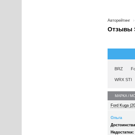
Авторейтинг
Отзывы 
BRZ
Fo
WRX STI
МАРКА / М
Ford Kuga (2
Ольга
Достоинства
Недостатки: