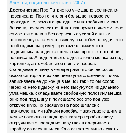
Алексей, водительский стаж с 2007 г.
Достоинства:
Про Патриотов уже давно все писано-
переписано. Про то, что они большие, недорогие,
проходимые, ремонтопригодные и потребляют много
бензина, всем известно. А вот как прямо в чистом поле
самостоятельно и без серьезных усилий снять и
потом вернуть на место тяжелую коробку передач, что
необходимо например при замене выжимного
подшипника или диска сцепления, простых способов
не описано. А ведь для этого достаточно мешка из под
картошки, автомобильной шины и насоса.
Складываете шину в четыре раза что бы ее сосок
оказался торчать из внешнего угла сложенной шины,
запихиваете ее до конца в мешок так что бы сосок
через из него в дырку из него высунулся из дальнего
угла мешка, складываете свободную половину мешка
вниз под под шину и помещаете все это под уже
открученную, но висящую на паре шпилек с
наживуленными гайками коробку. Накачиваете шину в
мешке пока она не подопрет картер коробки снизу,
откручиваете последние пару гаек и сдергиваете
коробку со всех шпилек. Она остается мягко лежать