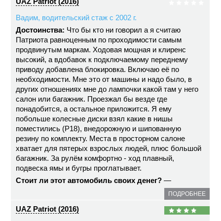
UAZ Patriot (2016)
Вадим, водительский стаж с 2002 г.
Достоинства:
Что бы кто ни говорил а я считаю
Патриота равноценным по проходимости самым
продвинутым маркам. Ходовая мощная и клиренс
высокий, а вдобавок к подключаемому переднему
приводу добавлена блокировка. Включаю её по
необходимости. Мне это от машины и надо было, в
других отношениях мне до лампочки какой там у него
салон или багажник. Проезжал бы везде где
понадобится, а остальное приложится. Я ему
побольше колесные диски взял какие в нишы
поместились (Р18), внедорожную и шипованную
резину по комплекту. Места в просторном салоне
хватает для пятерых взрослых людей, плюс большой
багажник. За рулём комфортно - ход плавный,
подвеска ямы и бугры проглатывает.
Стоит ли этот автомобиль своих денег?
—
ПОДРОБНЕЕ
UAZ Patriot (2016)