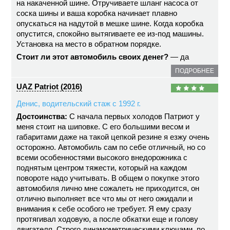
на накаченной шине. Отручиваете шланг насоса от
соска шины и ваша коробка начинает плавно
опускаться на надутой в мешке шине. Когда коробка
опустится, спокойно вытягиваете ее из-под машины.
Установка на место в обратном порядке.
Стоит ли этот автомобиль своих денег?
— да
ПОДРОБНЕЕ
UAZ Patriot (2016)
Денис, водительский стаж с 1992 г.
Достоинства:
С начала первых холодов Патриот у
меня стоит на шиповке. С его большими весом и
габаритами даже на такой цепкой резине я езжу очень
осторожно. Автомобиль сам по себе отличный, но со
всеми особенностями высокого внедорожника с
поднятым центром тяжести, который на каждом
повороте надо учитывать. В общем о покупке этого
автомобиля лично мне сожалеть не приходится, он
отлично выполняет все что мы от него ожидали и
внимания к себе особого не требует. Я ему сразу
протягивал ходовую, а после обкатки еще и голову
двигателя. Строго динамометрическими ключами, по