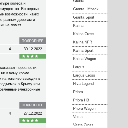
Granta
етыре колеса и
еимущества. Во первых,
Granta Liftback
ые возможности, каких
Granta Sport
же разным дорогам и
ки не ломят.
Kalina
Kalina Cross
ПОДРОБНЕЕ
Kalina NFR
4
30.12.2022
Kalina Sport
Kalina Wagon
Largus
лаживает неровности.
 ни к чему кроме
Largus Cross
и на топливо выходит в
Niva Legend
 подъемах в Крыму или
ановленные электронные
Priora
Priora HB
ПОДРОБНЕЕ
Priora Wagon
4
27.12.2022
Vesta
Vesta Cross