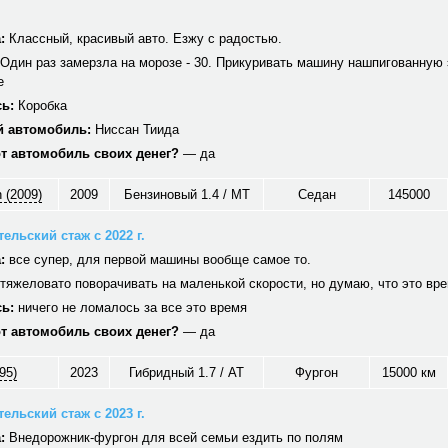
:
Классный, красивый авто. Езжу с радостью.
Один раз замерзла на морозе - 30. Прикуривать машину нашпигованную 
е
ь:
Коробка
 автомобиль:
Ниссан Тиида
от автомобиль своих денег?
— да
 (2009)
2009
Бензиновый 1.4 / MT
Седан
145000
ельский стаж с 2022 г.
:
все супер, для первой машины вообще самое то.
тяжеловато поворачивать на маленькой скорости, но думаю, что это вр
ь:
ничего не ломалось за все это время
от автомобиль своих денег?
— да
95)
2023
Гибридный 1.7 / AT
Фургон
15000 км
ельский стаж с 2023 г.
:
Внедорожник-фургон для всей семьи ездить по полям