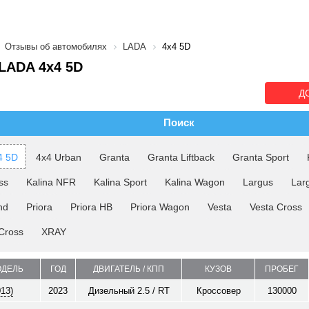
Отзывы об автомобилях
LADA
4x4 5D
LADA 4x4 5D
Д
Поиск
4 5D
4x4 Urban
Granta
Granta Liftback
Granta Sport
ss
Kalina NFR
Kalina Sport
Kalina Wagon
Largus
Lar
nd
Priora
Priora HB
Priora Wagon
Vesta
Vesta Cross
Cross
XRAY
ОДЕЛЬ
ГОД
ДВИГАТЕЛЬ / КПП
КУЗОВ
ПРОБЕГ
013)
2023
Дизельный 2.5 / RT
Кроссовер
130000