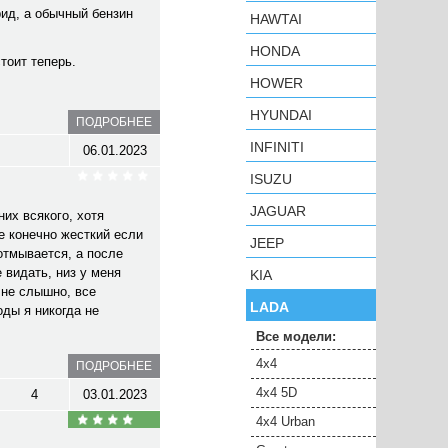
рид, а обычный бензин
HAWTAI
HONDA
стоит теперь.
HOWER
HYUNDAI
ПОДРОБНЕЕ
INFINITI
06.01.2023
ISUZU
JAGUAR
их всякого, хотя
е конечно жесткий если
JEEP
 отмывается, а после
 видать, низ у меня
KIA
 не слышно, все
LADA
оды я никогда не
Все модели:
4x4
ПОДРОБНЕЕ
4x4 5D
4
03.01.2023
4x4 Urban