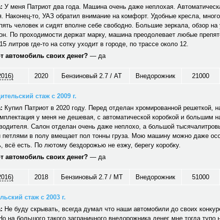
:
У меня Патриот два года. Машина очень даже неплохая. Автоматическ
. Наконец-то, УАЗ обратил внимание на комфорт. Удобные кресла, много
ять человек и сидят вполне себе свободно. Большие зеркала, обзор на 
он. По проходимости держат марку, машина преодолевает любые препят
15 литров где-то на сотку уходит в городе, по трассе около 12.
от автомобиль своих денег?
— да
2016)
2020
Бензиновый 2.7 / AT
Внедорожник
21000
ительский стаж с 2009 г.
:
Купил Патриот в 2020 году. Перед отделан хромированной решеткой, н
мплектация у меня не дешевая, с автоматической коробкой и большим 
водителя. Салон отделан очень даже неплохо, а большой тысячалитров
 петлями в полу вмещает пол тонны груза. Мою машину можно даже ос
 всё есть. По лютому бездорожью не езжу, берегу коробку.
от автомобиль своих денег?
— да
2016)
2018
Бензиновый 2.7 / MT
Внедорожник
51000
ьский стаж с 2003 г.
:
Не буду скрывать, всегда думал что наши автомобили до своих конкуре
Но на большого такого заграничного внедорожника денег мне тогда тупо 