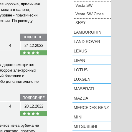
ая коробка, приличная
Vesta SW
 места в салоне,
Vesta SW Cross
уровне - практически
ствия. По расходу
XRAY
LAMBORGHINI
ПОДРОБНЕЕ
LAND ROVER
4
24.12.2022
LEXUS
LIFAN
а дороге смотрится
LOTUS
набором электронных
ый багажник с
LUXGEN
обо дополнительно не
MASERATI
ПОДРОБНЕЕ
MAZDA
4
20.12.2022
MERCEDES-BENZ
MINI
нтов из-за рубежа не
MITSUBISHI
не хватало, поэтому