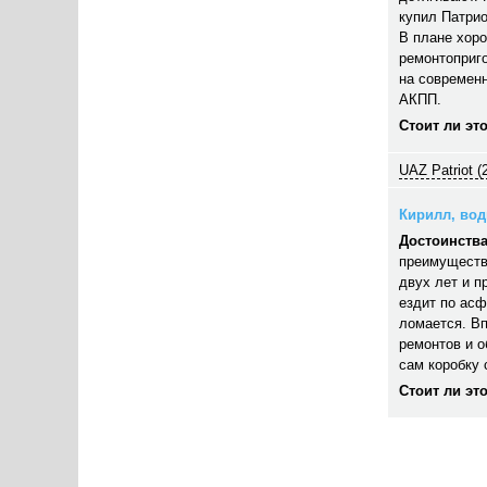
купил Патрио
В плане хор
ремонтоприго
на современн
АКПП.
Стоит ли эт
UAZ Patriot (
Кирилл, води
Достоинства
преимуществ
двух лет и п
ездит по асф
ломается. В
ремонтов и 
сам коробку 
Стоит ли эт