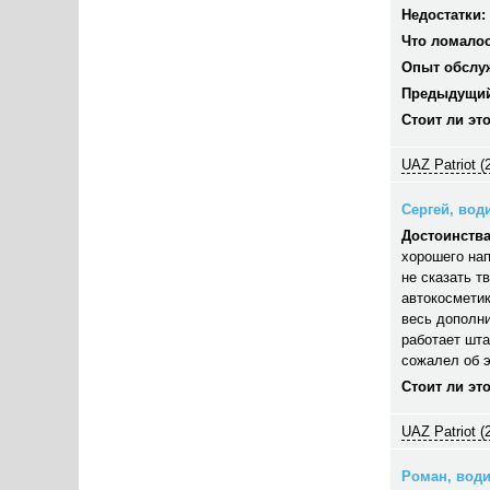
Недостатки:
Что ломалос
Опыт обслу
Предыдущий
Стоит ли эт
UAZ Patriot (
Сергей, води
Достоинства
хорошего нап
не сказать т
автокосметик
весь дополни
работает шта
сожалел об э
Стоит ли эт
UAZ Patriot (
Роман, водит