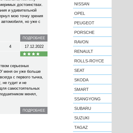
NISSAN
змеримых достоинствах.
ания и удивительной
OPEL
ернул мою точку зрения
 автомобиля, но уже с
PEUGEOT
PORSCHE
ПОДРОБНЕЕ
RAVON
4
17.12.2022
RENAULT
ROLLS-ROYCE
ством серьезных
SEAT
У меня он уже больше
всегда с первого тычка,
SKODA
 не гудит и не
 для самостоятельных
SMART
 подшипником менял,
SSANGYONG
SUBARU
ПОДРОБНЕЕ
SUZUKI
TAGAZ