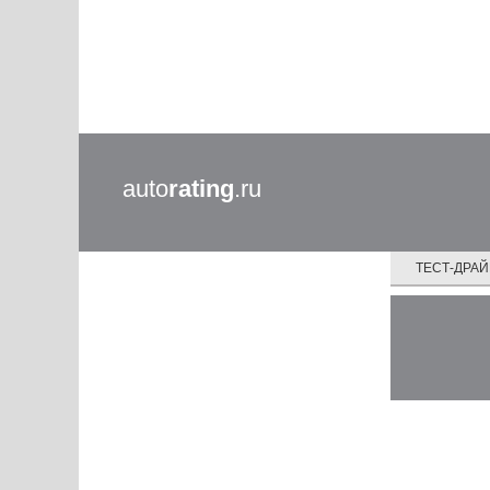
auto
rating
.ru
ТЕСТ-ДРА