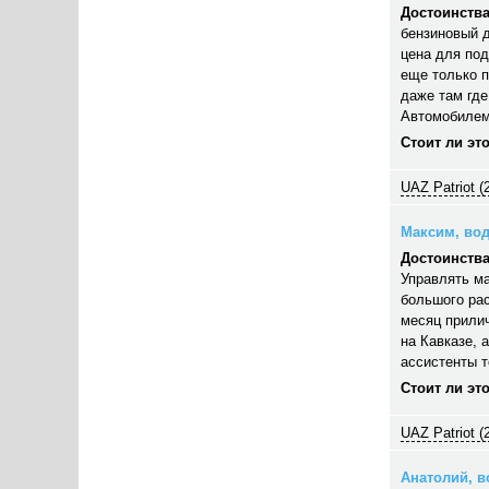
Достоинства
бензиновый д
цена для под
еще только п
даже там где
Автомобилем
Стоит ли эт
UAZ Patriot (
Максим, вод
Достоинства
Управлять ма
большого рас
месяц прилич
на Кавказе, 
ассистенты 
Стоит ли эт
UAZ Patriot (
Анатолий, во