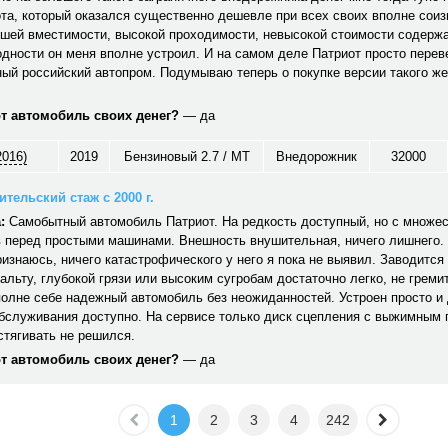
та, который оказался существенно дешевле при всех своих вполне сои
ошей вместимости, высокой проходимости, невысокой стоимости содерж
дности он меня вполне устроил. И на самом деле Патриот просто перев
ый российский автопром. Подумываю теперь о покупке версии такого же
от автомобиль своих денег?
— да
2016)
2019
Бензиновый 2.7 / MT
Внедорожник
32000
тельский стаж с 2000 г.
:
Самобытный автомобиль Патриот. На редкость доступный, но с множе
 перед простыми машинами. Внешность внушительная, ничего лишнего. 
ризнаюсь, ничего катастрофического у него я пока не выявил. Заводится 
альту, глубокой грязи или высоким сугробам достаточно легко, не гремит,
полне себе надежный автомобиль без неожиданностей. Устроен просто и
обслуживания доступно. На сервисе только диск сцепления с выжимным
стягивать не решился.
от автомобиль своих денег?
— да
1
2
3
4
242