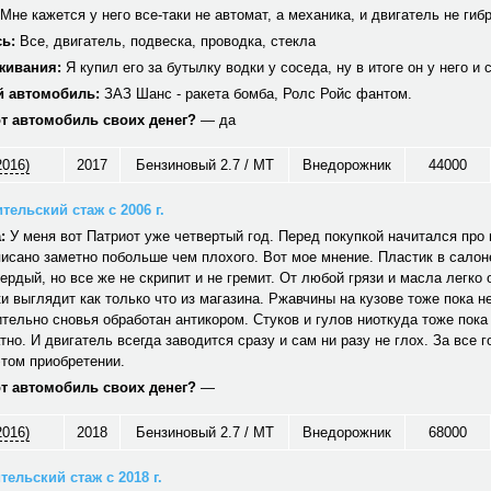
Мне кажется у него все-таки не автомат, а механика, и двигатель не гиб
ь:
Все, двигатель, подвеска, проводка, стекла
живания:
Я купил его за бутылку водки у соседа, ну в итоге он у него и 
 автомобиль:
ЗАЗ Шанс - ракета бомба, Ролс Ройс фантом.
от автомобиль своих денег?
— да
2016)
2017
Бензиновый 2.7 / MT
Внедорожник
44000
тельский стаж с 2006 г.
:
У меня вот Патриот уже четвертый год. Перед покупкой начитался про н
исано заметно побольше чем плохого. Вот мое мнение. Пластик в салон
вердый, но все же не скрипит и не гремит. От любой грязи и масла легко
и выглядит как только что из магазина. Ржавчины на кузове тоже пока не
тельно сновья обработан антикором. Стуков и гулов ниоткуда тоже пока
тно. И двигатель всегда заводится сразу и сам ни разу не глох. За все г
том приобретении.
от автомобиль своих денег?
—
2016)
2018
Бензиновый 2.7 / MT
Внедорожник
68000
ельский стаж с 2018 г.