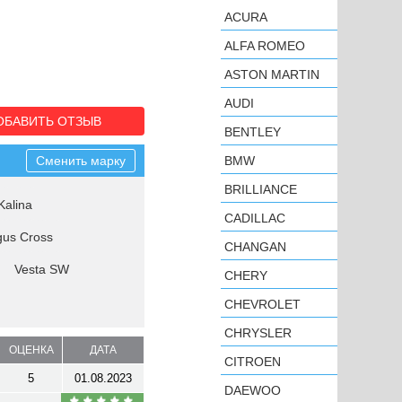
ACURA
ALFA ROMEO
ASTON MARTIN
AUDI
ОБАВИТЬ ОТЗЫВ
BENTLEY
Сменить марку
BMW
BRILLIANCE
Kalina
CADILLAC
gus Cross
CHANGAN
Vesta SW
CHERY
CHEVROLET
CHRYSLER
ОЦЕНКА
ДАТА
CITROEN
5
01.08.2023
DAEWOO