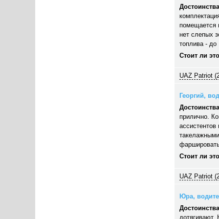
Достоинства
комплектация
помещается п
нет слепых з
топлива - до 
Стоит ли эт
UAZ Patriot (
Георгий, вод
Достоинства
прилично. Ко
ассистентов 
такелажными
фаршировать,
Стоит ли эт
UAZ Patriot (
Юра, водител
Достоинства
дотягивают. 