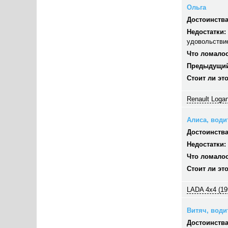
Ольга
Достоинства
Недостатки:
удовольстви
Что ломалос
Предыдущий
Стоит ли эт
Renault Logan
Алиса, водит
Достоинства
Недостатки:
Что ломалос
Стоит ли эт
LADA 4x4 (19
Витяч, водит
Достоинства