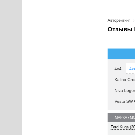
Авторейтинг
Отзывы 
4x4
4x
Kalina Cro
Niva Lege
Vesta SW 
МАРКА / М
Ford Kuga (2