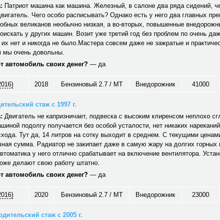
:
Патриот машина как машина. Железный, в салоне два ряда сидений, ч
вигатель. Чего особо расписывать? Однако есть у него два главных пр
обных великанов необычно низкая, а во-вторых, повышенные внедорожн
оискать у других машин. Возит уже третий год без проблем по очень да
 их нет и никогда не было.Мастера совсем даже не зажратые и практичес
 мы очень довольны.
от автомобиль своих денег?
— да
2016)
2018
Бензиновый 2.7 / MT
Внедорожник
41000
ительский стаж с 1997 г.
:
Двигатель не капризничает, подвеска с высоким клиренсом неплохо сг
шиной подолгу получается без особой усталости, нет никаких нареканий
хода. Тут да, 14 литров на сотку выходит в среднем. С текущими ценам
ная сумма. Радиатор не закипает даже в самую жару на долгих горных
автоматика у него отлично срабатывает на включение вентилятора. Уст
тоже делают свою работу штатно.
от автомобиль своих денег?
— да
2016)
2020
Бензиновый 2.7 / MT
Внедорожник
23000
дительский стаж с 2005 г.