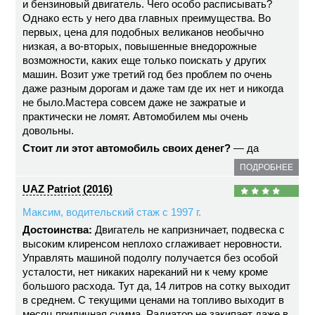
и бензиновый двигатель. Чего особо расписывать?
Однако есть у него два главных преимущества. Во
первых, цена для подобных великанов необычно
низкая, а во-вторых, повышенные внедорожные
возможности, каких еще только поискать у других
машин. Возит уже третий год без проблем по очень
даже разным дорогам и даже там где их нет и никогда
не было.Мастера совсем даже не зажратые и
практически не ломят. Автомобилем мы очень
довольны.
Стоит ли этот автомобиль своих денег?
— да
ПОДРОБНЕЕ
UAZ Patriot (2016)
Максим, водительский стаж с 1997 г.
Достоинства:
Двигатель не капризничает, подвеска с
высоким клиренсом неплохо сглаживает неровности.
Управлять машиной подолгу получается без особой
усталости, нет никаких нареканий ни к чему кроме
большого расхода. Тут да, 14 литров на сотку выходит
в среднем. С текущими ценами на топливо выходит в
месяц приличная сумма. Радиатор не закипает даже в