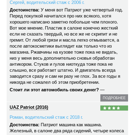
Сергей, водительский стаж с 2006 г.
Достоинства:
У меня вот Патриот уже четвертый год.
Перед покупкой начитался про них всякого, хотя
хорошего написано заметно побольше чем плохого.
Вот мое мнение. Пластик в салоне конечно жесткий
если не сказать твердый, но все же не скрипит и не
гремит. От любой грязи и масла легко отмывается, а
после автокосметики выглядит как только что из
магазина. Ржавчины на кузове тоже пока не видать,
низ у меня весь дополнительно сновья обработан
антикором. Стуков и гулов ниоткуда тоже пока не
слышно, все работает штатно. И двигатель всегда
заводится сразу и сам ни разу не глох. За все годы я
никогда не сожалел об этом приобретении.
Стоит ли этот автомобиль своих денег?
—
ПОДРОБНЕЕ
UAZ Patriot (2016)
Роман, водительский стаж с 2018 г.
Достоинства:
Патриот машина как машина.
Железный, в салоне два ряда сидений, четыре колеса