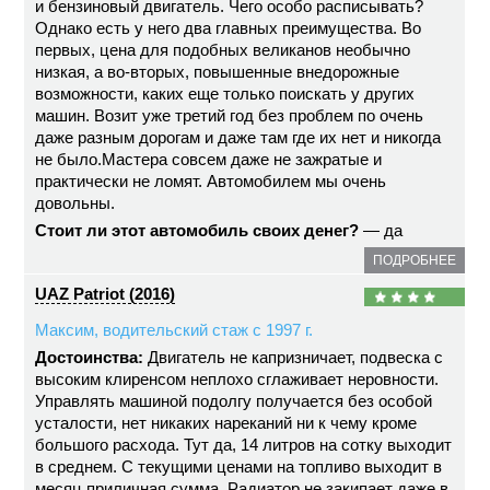
и бензиновый двигатель. Чего особо расписывать?
Однако есть у него два главных преимущества. Во
первых, цена для подобных великанов необычно
низкая, а во-вторых, повышенные внедорожные
возможности, каких еще только поискать у других
машин. Возит уже третий год без проблем по очень
даже разным дорогам и даже там где их нет и никогда
не было.Мастера совсем даже не зажратые и
практически не ломят. Автомобилем мы очень
довольны.
Стоит ли этот автомобиль своих денег?
— да
ПОДРОБНЕЕ
UAZ Patriot (2016)
Максим, водительский стаж с 1997 г.
Достоинства:
Двигатель не капризничает, подвеска с
высоким клиренсом неплохо сглаживает неровности.
Управлять машиной подолгу получается без особой
усталости, нет никаких нареканий ни к чему кроме
большого расхода. Тут да, 14 литров на сотку выходит
в среднем. С текущими ценами на топливо выходит в
месяц приличная сумма. Радиатор не закипает даже в