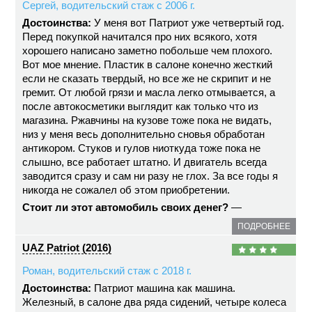
Сергей, водительский стаж с 2006 г.
Достоинства:
У меня вот Патриот уже четвертый год.
Перед покупкой начитался про них всякого, хотя
хорошего написано заметно побольше чем плохого.
Вот мое мнение. Пластик в салоне конечно жесткий
если не сказать твердый, но все же не скрипит и не
гремит. От любой грязи и масла легко отмывается, а
после автокосметики выглядит как только что из
магазина. Ржавчины на кузове тоже пока не видать,
низ у меня весь дополнительно сновья обработан
антикором. Стуков и гулов ниоткуда тоже пока не
слышно, все работает штатно. И двигатель всегда
заводится сразу и сам ни разу не глох. За все годы я
никогда не сожалел об этом приобретении.
Стоит ли этот автомобиль своих денег?
—
ПОДРОБНЕЕ
UAZ Patriot (2016)
Роман, водительский стаж с 2018 г.
Достоинства:
Патриот машина как машина.
Железный, в салоне два ряда сидений, четыре колеса