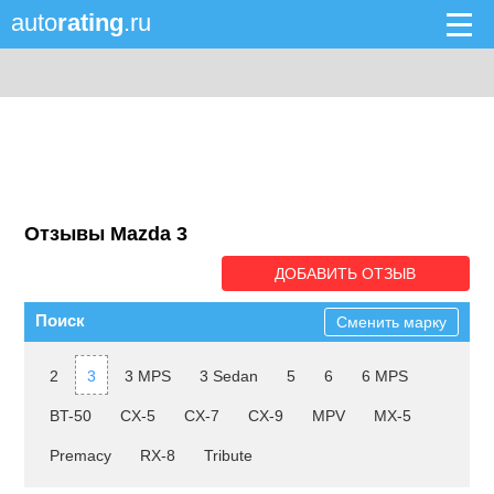
auto
rating
.ru
Отзывы Mazda 3
ДОБАВИТЬ ОТЗЫВ
Поиск
Сменить марку
2
3
3 MPS
3 Sedan
5
6
6 MPS
BT-50
CX-5
CX-7
CX-9
MPV
MX-5
Premacy
RX-8
Tribute