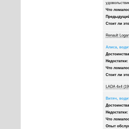
удовольстви
Что ломалос
Предыдущий
Стоит ли эт
Renault Logan
Алиса, водит
Достоинства
Недостатки:
Что ломалос
Стоит ли эт
LADA 4x4 (19
Витяч, водит
Достоинства
Недостатки:
Что ломалос
Опыт обслу