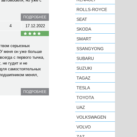
 автомобиля, но уже с
ROLLS-ROYCE
ПОДРОБНЕЕ
SEAT
4
17.12.2022
SKODA
SMART
ством серьезных
SSANGYONG
У меня он уже больше
всегда с первого тычка,
SUBARU
 не гудит и не
SUZUKI
 для самостоятельных
 подшипником менял,
TAGAZ
TESLA
ПОДРОБНЕЕ
TOYOTA
UAZ
VOLKSWAGEN
VOLVO
ZAZ