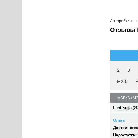
Авторейтинг
Отзывы 
2
3
MX-5
P
МАРКА / М
Ford Kuga (2
Ольга
Достоинства
Недостатки: