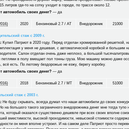
15 литров где-то на сотку уходит в городе, по трассе около 12.
от автомобиль своих денег?
— да
2016)
2020
Бензиновый 2.7 / AT
Внедорожник
21000
ительский стаж с 2009 г.
:
Купил Патриот в 2020 году. Перед отделан хромированной решеткой, н
мплектация у меня не дешевая, с автоматической коробкой и большим 
водителя. Салон отделан очень даже неплохо, а большой тысячалитров
 петлями в полу вмещает пол тонны груза. Мою машину можно даже ос
 всё есть. По лютому бездорожью не езжу, берегу коробку.
от автомобиль своих денег?
— да
2016)
2018
Бензиновый 2.7 / MT
Внедорожник
51000
ьский стаж с 2003 г.
:
Не буду скрывать, всегда думал что наши автомобили до своих конкуре
Но на большого такого заграничного внедорожника денег мне тогда тупо 
та, который оказался существенно дешевле при всех своих вполне сои
ошей вместимости, высокой проходимости, невысокой стоимости содерж
дности он меня вполне устроил. И на самом деле Патриот просто перев