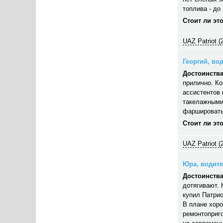
топлива - до 
Стоит ли эт
UAZ Patriot (
Георгий, вод
Достоинства
прилично. Ко
ассистентов 
такелажными
фаршировать,
Стоит ли эт
UAZ Patriot (
Юра, водител
Достоинства
дотягивают. 
купил Патрио
В плане хор
ремонтоприго