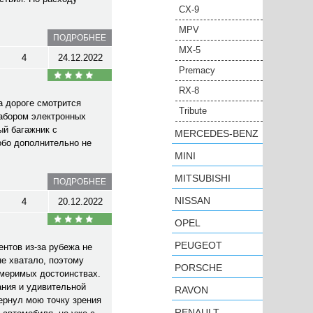
CX-9
MPV
ПОДРОБНЕЕ
MX-5
4
24.12.2022
Premacy
RX-8
а дороге смотрится
Tribute
набором электронных
ый багажник с
MERCEDES-BENZ
обо дополнительно не
MINI
MITSUBISHI
ПОДРОБНЕЕ
NISSAN
4
20.12.2022
OPEL
PEUGEOT
нтов из-за рубежа не
не хватало, поэтому
PORSCHE
змеримых достоинствах.
ания и удивительной
RAVON
ернул мою точку зрения
RENAULT