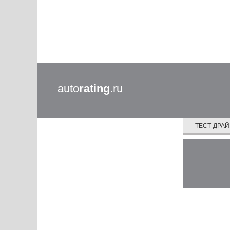
auto
rating
.ru
ТЕСТ-ДРА