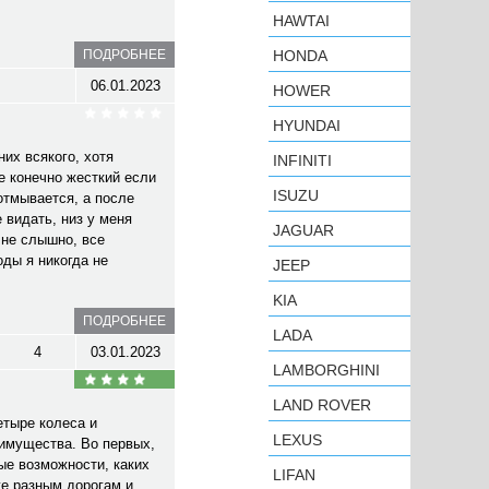
HAWTAI
ПОДРОБНЕЕ
HONDA
06.01.2023
HOWER
HYUNDAI
их всякого, хотя
INFINITI
е конечно жесткий если
ISUZU
 отмывается, а после
 видать, низ у меня
JAGUAR
 не слышно, все
оды я никогда не
JEEP
KIA
ПОДРОБНЕЕ
LADA
4
03.01.2023
LAMBORGHINI
LAND ROVER
етыре колеса и
LEXUS
еимущества. Во первых,
ые возможности, каких
LIFAN
же разным дорогам и