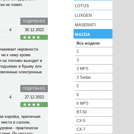
ки не ломят.
LOTUS
LUXGEN
ПОДРОБНЕЕ
MASERATI
4
30.12.2022
MAZDA
Все модели:
лаживает неровности.
2
 ни к чему кроме
3
и на топливо выходит в
 подъемах в Крыму или
3 MPS
ановленные электронные
3 Sedan
5
ПОДРОБНЕЕ
6
4
27.12.2022
6 MPS
BT-50
ая коробка, приличная
CX-5
 места в салоне,
уровне - практически
CX-7
ствия. По расходу