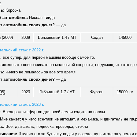
е
ь:
Коробка
 автомобиль:
Ниссан Тиида
от автомобиль своих денег?
— да
 (2009)
2009
Бензиновый 1.4 / MT
Седан
145000
ельский стаж с 2022 г.
:
все супер, для первой машины вообще самое то.
тяжеловато поворачивать на маленькой скорости, но думаю, что это вр
ь:
ничего не ломалось за все это время
от автомобиль своих денег?
— да
95)
2023
Гибридный 1.7 / AT
Фургон
15000 км
ельский стаж с 2023 г.
:
Внедорожник-фургон для всей семьи ездить по полям
Мне кажется у него все-таки не автомат, а механика, и двигатель не гиб
ь:
Все, двигатель, подвеска, проводка, стекла
живания:
Я купил его за бутылку водки у соседа, ну в итоге он у него и 