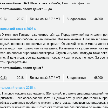
 автомобиль:
ЗАЗ Шанс - ракета бомба, Ролс Ройс фантом.
от автомобиль своих денег?
— да
2016)
2017
Бензиновый 2.7 / MT
Внедорожник
44000
тельский стаж с 2006 г.
:
У меня вот Патриот уже четвертый год. Перед покупкой начитался про н
исано заметно побольше чем плохого. Вот мое мнение. Пластик в салон
вердый, но все же не скрипит и не гремит. От любой грязи и масла легко
и выглядит как только что из магазина. Ржавчины на кузове тоже пока не
тельно сновья обработан антикором. Стуков и гулов ниоткуда тоже пока
тно. И двигатель всегда заводится сразу и сам ни разу не глох. За все г
том приобретении.
от автомобиль своих денег?
—
2016)
2018
Бензиновый 2.7 / MT
Внедорожник
68000
ельский стаж с 2018 г.
:
Патриот машина как машина. Железный, в салоне два ряда сидений, ч
вигатель. Чего особо расписывать? Однако есть у него два главных пр
обных великанов необычно низкая, а во-вторых, повышенные внедорожн
оискать у других машин. Возит уже третий год без проблем по очень да