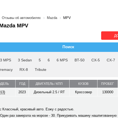
Отзывы об автомобилях
Mazda
MPV
Mazda MPV
Д
Поиск
3 MPS
3 Sedan
5
6
6 MPS
BT-50
CX-5
CX-7
remacy
RX-8
Tribute
ОДЕЛЬ
ГОД
ДВИГАТЕЛЬ / КПП
КУЗОВ
ПРОБЕГ
013)
2023
Дизельный 2.5 / RT
Кроссовер
130000
:
Классный, красивый авто. Езжу с радостью.
Один раз замерзла на морозе - 30. Прикуривать машину нашпигованную 