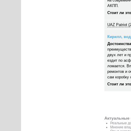
на современн
АКПП.
Стоит ли эт
UAZ Patriot (
Кирилл, води
Достоинства
преимуществ
двух лет и п
ездит по асф
ломается. В
ремонтов и 
сам коробку 
Стоит ли эт
Актуальные 
Реальные до
Мнение вла