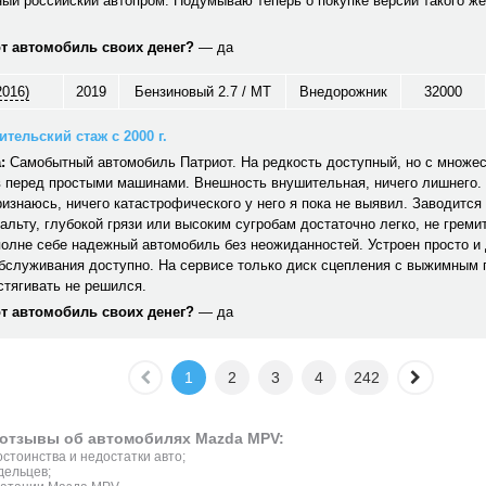
ый российский автопром. Подумываю теперь о покупке версии такого же
от автомобиль своих денег?
— да
2016)
2019
Бензиновый 2.7 / MT
Внедорожник
32000
тельский стаж с 2000 г.
:
Самобытный автомобиль Патриот. На редкость доступный, но с множе
 перед простыми машинами. Внешность внушительная, ничего лишнего. 
ризнаюсь, ничего катастрофического у него я пока не выявил. Заводится 
альту, глубокой грязи или высоким сугробам достаточно легко, не гремит,
полне себе надежный автомобиль без неожиданностей. Устроен просто и
обслуживания доступно. На сервисе только диск сцепления с выжимным
стягивать не решился.
от автомобиль своих денег?
— да
1
2
3
4
242
отзывы об автомобилях Mazda MPV:
стоинства и недостатки авто;
дельцев;