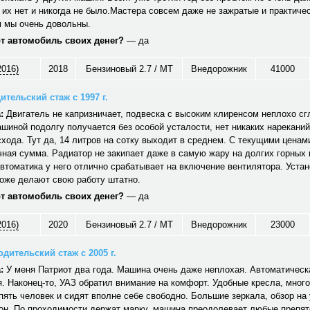
 их нет и никогда не было.Мастера совсем даже не зажратые и практичес
 мы очень довольны.
от автомобиль своих денег?
— да
2016)
2018
Бензиновый 2.7 / MT
Внедорожник
41000
ительский стаж с 1997 г.
:
Двигатель не капризничает, подвеска с высоким клиренсом неплохо сг
шиной подолгу получается без особой усталости, нет никаких нареканий
хода. Тут да, 14 литров на сотку выходит в среднем. С текущими ценам
ная сумма. Радиатор не закипает даже в самую жару на долгих горных
автоматика у него отлично срабатывает на включение вентилятора. Уст
тоже делают свою работу штатно.
от автомобиль своих денег?
— да
2016)
2020
Бензиновый 2.7 / MT
Внедорожник
23000
дительский стаж с 2005 г.
:
У меня Патриот два года. Машина очень даже неплохая. Автоматическ
. Наконец-то, УАЗ обратил внимание на комфорт. Удобные кресла, много
ять человек и сидят вполне себе свободно. Большие зеркала, обзор на 
он. По проходимости держат марку, машина преодолевает любые препят