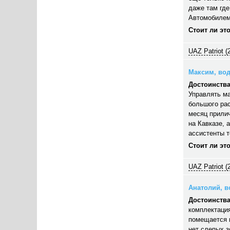
даже там где
Автомобилем
Стоит ли эт
UAZ Patriot (
Максим, вод
Достоинства
Управлять ма
большого рас
месяц прилич
на Кавказе, 
ассистенты 
Стоит ли эт
UAZ Patriot (
Анатолий, во
Достоинства
комплектация
помещается п
нет слепых з