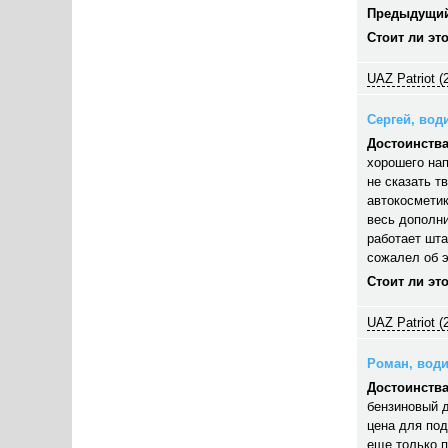
Предыдущий
Стоит ли эт
UAZ Patriot (
Сергей, води
Достоинства
хорошего нап
не сказать т
автокосметик
весь дополни
работает шта
сожалел об э
Стоит ли эт
UAZ Patriot (
Роман, водит
Достоинства
бензиновый д
цена для под
еще только п