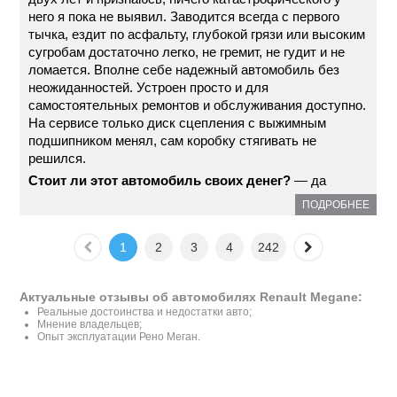
него я пока не выявил. Заводится всегда с первого
тычка, ездит по асфальту, глубокой грязи или высоким
сугробам достаточно легко, не гремит, не гудит и не
ломается. Вполне себе надежный автомобиль без
неожиданностей. Устроен просто и для
самостоятельных ремонтов и обслуживания доступно.
На сервисе только диск сцепления с выжимным
подшипником менял, сам коробку стягивать не
решился.
Стоит ли этот автомобиль своих денег?
— да
ПОДРОБНЕЕ
1
2
3
4
242
Актуальные отзывы об автомобилях Renault Megane:
Реальные достоинства и недостатки авто;
Мнение владельцев;
Опыт эксплуатации Рено Меган.