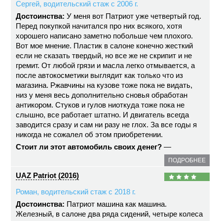
Сергей, водительский стаж с 2006 г.
Достоинства:
У меня вот Патриот уже четвертый год.
Перед покупкой начитался про них всякого, хотя
хорошего написано заметно побольше чем плохого.
Вот мое мнение. Пластик в салоне конечно жесткий
если не сказать твердый, но все же не скрипит и не
гремит. От любой грязи и масла легко отмывается, а
после автокосметики выглядит как только что из
магазина. Ржавчины на кузове тоже пока не видать,
низ у меня весь дополнительно сновья обработан
антикором. Стуков и гулов ниоткуда тоже пока не
слышно, все работает штатно. И двигатель всегда
заводится сразу и сам ни разу не глох. За все годы я
никогда не сожалел об этом приобретении.
Стоит ли этот автомобиль своих денег?
—
ПОДРОБНЕЕ
UAZ Patriot (2016)
Роман, водительский стаж с 2018 г.
Достоинства:
Патриот машина как машина.
Железный, в салоне два ряда сидений, четыре колеса