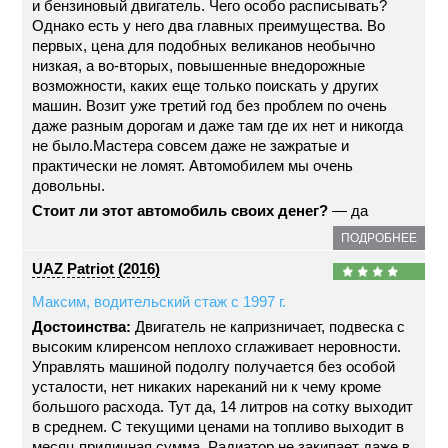
и бензиновый двигатель. Чего особо расписывать?
Однако есть у него два главных преимущества. Во
первых, цена для подобных великанов необычно
низкая, а во-вторых, повышенные внедорожные
возможности, каких еще только поискать у других
машин. Возит уже третий год без проблем по очень
даже разным дорогам и даже там где их нет и никогда
не было.Мастера совсем даже не зажратые и
практически не ломят. Автомобилем мы очень
довольны.
Стоит ли этот автомобиль своих денег?
— да
ПОДРОБНЕЕ
UAZ Patriot (2016)
Максим, водительский стаж с 1997 г.
Достоинства:
Двигатель не капризничает, подвеска с
высоким клиренсом неплохо сглаживает неровности.
Управлять машиной подолгу получается без особой
усталости, нет никаких нареканий ни к чему кроме
большого расхода. Тут да, 14 литров на сотку выходит
в среднем. С текущими ценами на топливо выходит в
месяц приличная сумма. Радиатор не закипает даже в