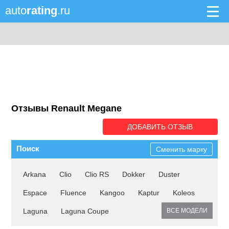
auto
rating
.ru
Отзывы Renault Megane
ДОБАВИТЬ ОТЗЫВ
Поиск
Сменить марку
Arkana
Clio
Clio RS
Dokker
Duster
Espace
Fluence
Kangoo
Kaptur
Koleos
Laguna
Laguna Coupe
ВСЕ МОДЕЛИ