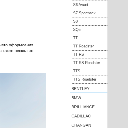
S6 Avant
S7 Sportback
S8
SQ5
TT
шнего оформления.
TT Roadster
а также несколько
TT RS
TT RS Roadster
TTS
TTS Roadster
BENTLEY
BMW
BRILLIANCE
CADILLAC
CHANGAN