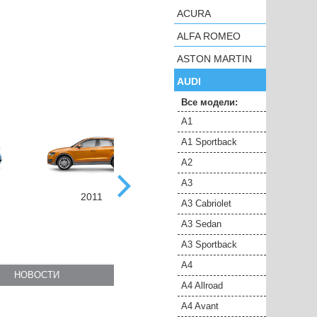
ACURA
ALFA ROMEO
ASTON MARTIN
AUDI
Все модели:
A1
A1 Sportback
A2
A3
2011
2018
A3 Cabriolet
A3 Sedan
A3 Sportback
A4
НОВОСТИ
A4 Allroad
A4 Avant