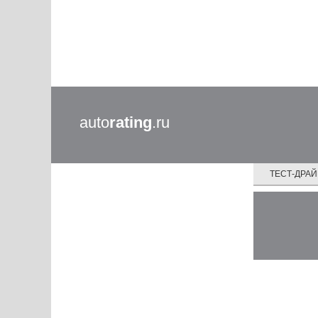
auto
rating
.ru
ТЕСТ-ДРА