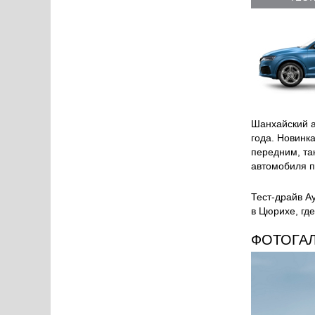
Шанхайский а
года. Новинк
передним, та
автомобиля п
Тест-драйв А
в Цюрихе, где 
ФОТОГА