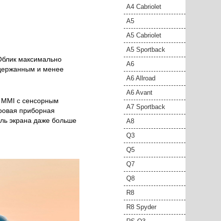
A4 Cabriolet
A5
A5 Cabriolet
A5 Sportback
 Облик максимально
A6
сдержанным и менее
A6 Allroad
A6 Avant
а MMI с сенсорным
A7 Sportback
фровая приборная
наль экрана даже больше
A8
Q3
Q5
Q7
Q8
R8
R8 Spyder