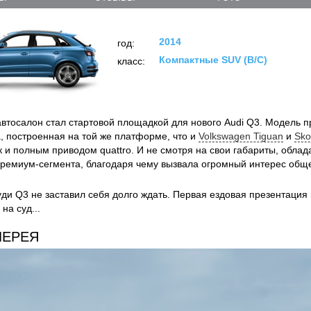
2014
год:
Компактные SUV (B/C)
класс:
втосалон стал стартовой площадкой для нового Audi Q3. Модель п
а, построенная на той же платформе, что и
Volkswagen Tiguan
и
Sko
к и полным приводом quattro. И не смотря на свои габариты, обла
ремиум-сегмента, благодаря чему вызвала огромный интерес обще
уди Q3 не заставил себя долго ждать. Первая ездовая презентация
на суд...
ЛЕРЕЯ