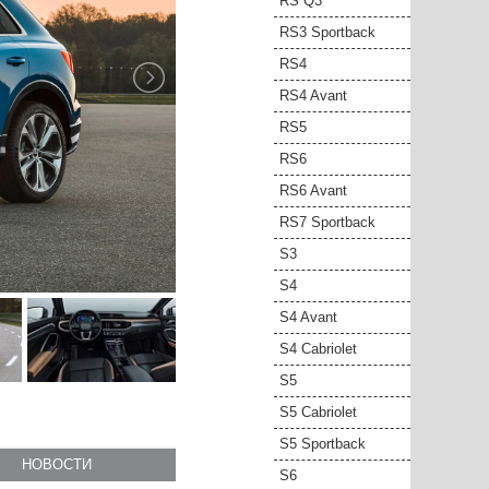
RS Q3
RS3 Sportback
RS4
RS4 Avant
RS5
RS6
RS6 Avant
RS7 Sportback
S3
S4
S4 Avant
S4 Cabriolet
S5
S5 Cabriolet
S5 Sportback
НОВОСТИ
S6