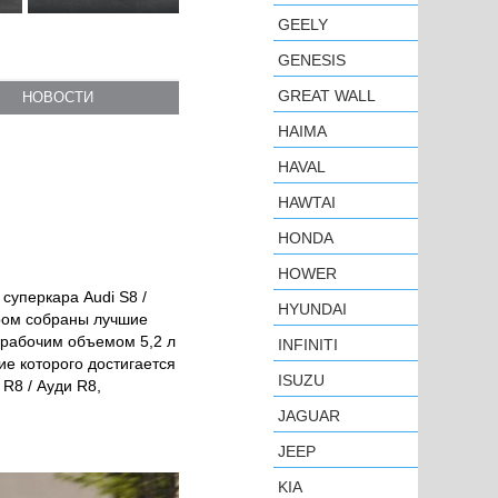
GEELY
GENESIS
GREAT WALL
НОВОСТИ
HAIMA
HAVAL
HAWTAI
HONDA
HOWER
суперкара Audi S8 /
HYUNDAI
ором собраны лучшие
с рабочим объемом 5,2 л
INFINITI
ие которого достигается
ISUZU
R8 / Ауди R8,
JAGUAR
JEEP
KIA