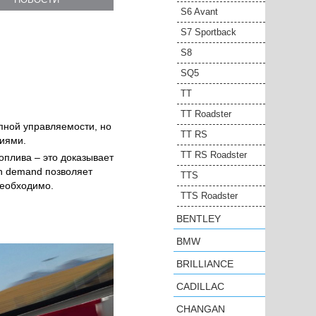
S6 Avant
S7 Sportback
S8
SQ5
TT
TT Roadster
пной управляемости, но
TT RS
иями.
TT RS Roadster
оплива – это доказывает
on demand позволяет
TTS
необходимо.
TTS Roadster
BENTLEY
BMW
BRILLIANCE
CADILLAC
CHANGAN