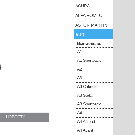
ACURA
ALFA ROMEO
ASTON MARTIN
AUDI
Все модели:
A1
A1 Sportback
A2
A3
A3 Cabriolet
A3 Sedan
A3 Sportback
A4
НОВОСТИ
A4 Allroad
A4 Avant