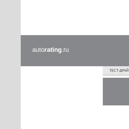
auto
rating
.ru
ТЕСТ-ДРА