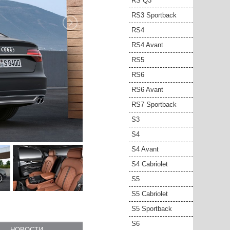
RS Q3
RS3 Sportback
RS4
RS4 Avant
RS5
RS6
RS6 Avant
RS7 Sportback
S3
S4
S4 Avant
S4 Cabriolet
S5
S5 Cabriolet
S5 Sportback
S6
НОВОСТИ