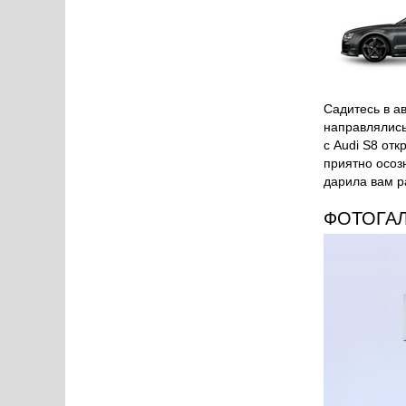
Садитесь в а
направлялись
с Audi S8 от
приятно осоз
дарила вам р
ФОТОГА