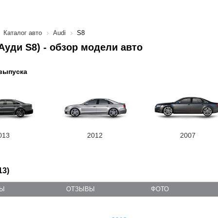
Каталог авто
Audi
S8
(Ауди S8) - обзор модели авто
выпуска
013
2012
2007
13)
ТЫ
ОТЗЫВЫ
ФОТО