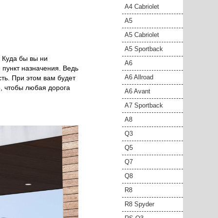
A4 Cabriolet
A5
A5 Cabriolet
A5 Sportback
 Куда бы вы ни
A6
 пункт назначения. Ведь
A6 Allroad
сть. При этом вам будет
о, чтобы любая дорога
A6 Avant
A7 Sportback
A8
Q3
Q5
Q7
Q8
R8
R8 Spyder