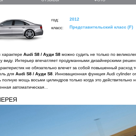
2012
год:
Представительский класс (F)
класс:
м характере
Audi S8 / Ауди S8
можно судить не только по великоле
у виду. Интерьер впечатляет продуманными дизайнерскими решен
рактеристик не обязательно влечет за собой повышенный расход т
ель для
Audi S8 / Ауди S8
. Инновационная функция Audi cylinder 
ь полную мощь восьми цилиндров только когда это действительно 
нная автоматическая...
ЛЕРЕЯ