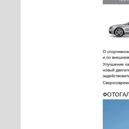
О спортивно
и по внешнем
Улучшение ха
новый двигат
задействоват
Сверхсовреме
ФОТОГА