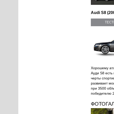
Audi S8 (20
ТЕС
Хорошему атл
Ауди S8 есть
черты спорти
развивает мо
при 3500 об/
победителю 2
ФОТОГА