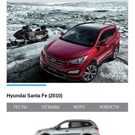
Мировая премьера внедорожника Hyundai Santa Fe
третьего поколения состоялась в городе Нью-Йорк в 2012
году. В сравнении с предыдущими версиями этой модели,
последняя модификация автомобиля не только обрела
новый дизайн, но и солидно прибавила в габаритах. Теперь
автомобиль Hyundai Santa Fe по праву завоевал звание
«среднегабаритного внедорожника класса «К2».
С экстерьером автомобиля практически все ясно:
производитель в ходе создания использовал совершенно
новую платформу, новые дизайнерские...
ФОТОГАЛЕРЕЯ