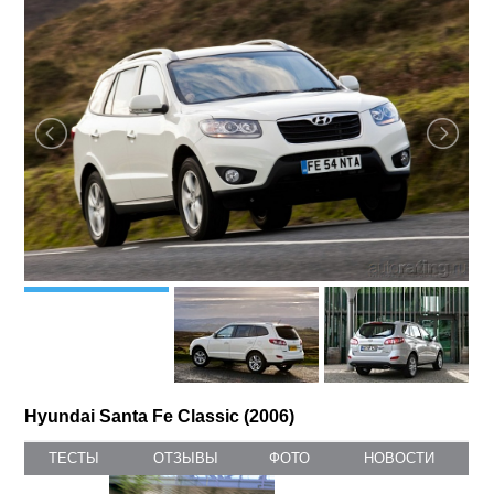
Среднеразмерные SUV (D)
класс:
Hyundai Santa Fe / Хендай Санта Фе - это
хорошо знакомый всем кроссовер Santa Fe, но с
улучшенным дизайном интерьера и экстерьера, с
существенными инженерными
усовершенствованиями, включая новые бензиновый и
дизельный двигатели и новые шестиступенчатые
коробки передач (как механическая, так и
автоматическая). Приобретая обновленный Hyundai
Santa Fe / Хендай Санта Фе российские клиенты
обретают...
ФОТОГАЛЕРЕЯ