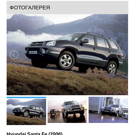
2006
год:
Среднеразмерные SUV (D)
класс:
Вместе с Hyundai Santa Fe Classic / Хендэ Санта Фе Классик
так просто быть хозяином своих желаний и жить полной
жизнью. Ведь то, что вы приобретаете на самом деле, - это
свобода перемещения, свобода от обстоятельств, свобода
от барьеров. Многофункциональный, просторный и легкий в
управлении Hyundai Santa Fe Classic / Хендэ Санта Фе
Классик всегда будет надежным спутником в воплощении
ваших идей. Несомненно, у вас есть свой неповторимый
стиль. И конечно, вам хочется, чтобы и ваш автомобиль
обладал...
ФОТОГАЛЕРЕЯ