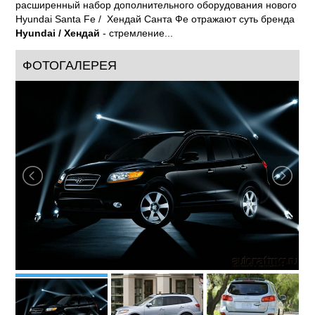
2006
год:
Среднеразмерные SUV (D)
класс:
Hyundai Santa Fe / Хендай Санта Фе нового поколения
предлагает еще больше независимости: новые
пространства для покорения и максимум комфорта для
водителя и пассажиров. Элегантность в сочетании с
современными технологиями дают безграничную власть
Hyundai Santa Fe / Хендай Санта Фе над
дорогой. Усовершенствованные системы безопасности и
расширенный набор дополнительного оборудования нового
Hyundai Santa Fe / Хендай Санта Фе отражают суть бренда
Hyundai / Хендай
- стремление...
ФОТОГАЛЕРЕЯ