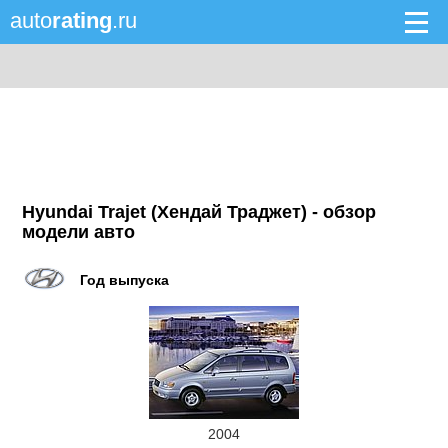
auto
rating
.ru
Hyundai Trajet (Хендай Траджет) - обзор
модели авто
Год выпуска
2004