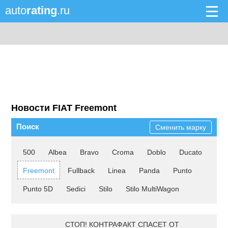
auto
rating
.ru
Новости FIAT Freemont
Поиск
Сменить марку
500
Albea
Bravo
Croma
Doblo
Ducato
Freemont
Fullback
Linea
Panda
Punto
Punto 5D
Sedici
Stilo
Stilo MultiWagon
СТОП! КОНТРАФАКТ СПАСЕТ ОТ