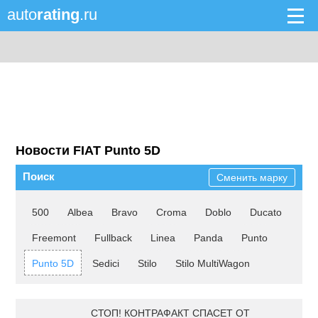
auto
rating
.ru
Новости FIAT Punto 5D
Поиск
Сменить марку
500
Albea
Bravo
Croma
Doblo
Ducato
Freemont
Fullback
Linea
Panda
Punto
Punto 5D
Sedici
Stilo
Stilo MultiWagon
СТОП! КОНТРАФАКТ СПАСЕТ ОТ