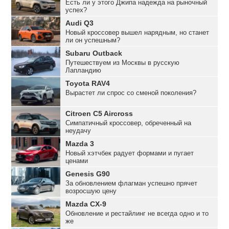
Есть ли у этого Джипа надежда на рыночный
успех?
Audi Q3
Новый кроссовер вышел нарядным, но станет
ли он успешным?
Subaru Outback
Путешествуем из Москвы в русскую
Лапландию
Toyota RAV4
Вырастет ли спрос со сменой поколения?
Citroen C5 Aircross
Симпатичный кроссовер, обреченный на
неудачу
Mazda 3
Новый хэтчбек радует формами и пугает
ценами
Genesis G90
За обновлением флагман успешно прячет
возросшую цену
Mazda CX-9
Обновление и рестайлинг не всегда одно и то
же