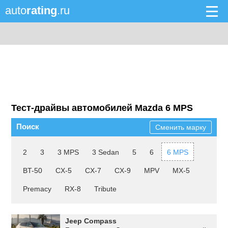
auto
rating
.ru
Тест-драйвы автомобилей Mazda 6 MPS
Поиск
Сменить марку
2
3
3 MPS
3 Sedan
5
6
6 MPS
BT-50
CX-5
CX-7
CX-9
MPV
MX-5
Premacy
RX-8
Tribute
Jeep Compass