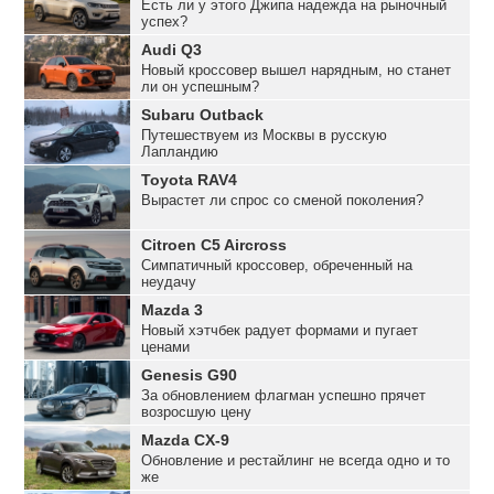
Есть ли у этого Джипа надежда на рыночный
успех?
Audi Q3
Новый кроссовер вышел нарядным, но станет
ли он успешным?
Subaru Outback
Путешествуем из Москвы в русскую
Лапландию
Toyota RAV4
Вырастет ли спрос со сменой поколения?
Citroen C5 Aircross
Симпатичный кроссовер, обреченный на
неудачу
Mazda 3
Новый хэтчбек радует формами и пугает
ценами
Genesis G90
За обновлением флагман успешно прячет
возросшую цену
Mazda CX-9
Обновление и рестайлинг не всегда одно и то
же