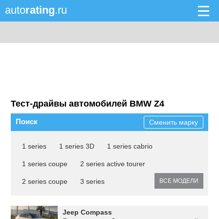
auto
rating
.ru
Тест-драйвы автомобилей BMW Z4
Поиск
Сменить марку
1 series
1 series 3D
1 series cabrio
1 series coupe
2 series active tourer
2 series coupe
3 series
ВСЕ МОДЕЛИ
Jeep Compass