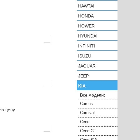
HAWTAI
HONDA
HOWER
HYUNDAI
INFINITI
ISUZU
JAGUAR
JEEP
KIA
Все модели:
Carens
ую цену
Carnival
Ceed
Ceed GT
Ceed SW