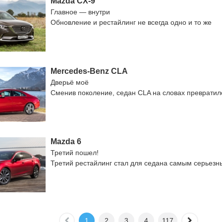
Mazda CX-9
Главное — внутри
Обновление и рестайлинг не всегда одно и то же
Mercedes-Benz CLA
Дверьё моё
Сменив поколение, седан CLA на словах превратил
Mazda 6
Третий пошел!
Третий рестайлинг стал для седана самым серьезн
1
2
3
4
117