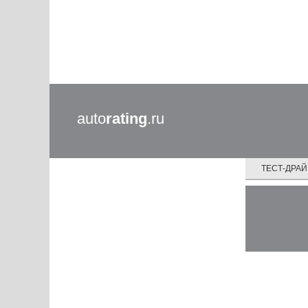
auto
rating
.ru
ТЕСТ-ДРА