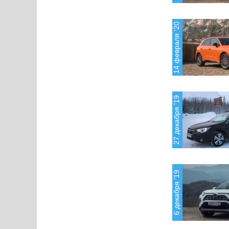
14 февраля '20
27 декабря '19
6 декабря '19