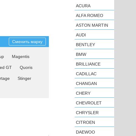
ACURA
ALFA ROMEO
ASTON MARTIN
AUDI
Сменить марку
BENTLEY
BMW
up
Magentis
BRILLIANCE
eed GT
Quoris
CADILLAC
rtage
Stinger
CHANGAN
CHERY
CHEVROLET
CHRYSLER
CITROEN
DAEWOO