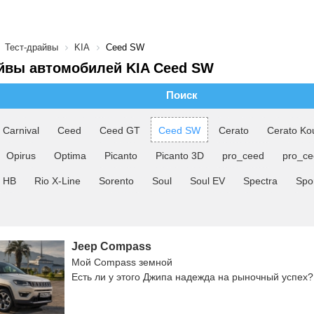
Тест-драйвы
KIA
Ceed SW
йвы автомобилей KIA Ceed SW
Поиск
Carnival
Ceed
Ceed GT
Ceed SW
Cerato
Cerato Ko
Opirus
Optima
Picanto
Picanto 3D
pro_ceed
pro_c
o HB
Rio X-Line
Sorento
Soul
Soul EV
Spectra
Spo
Jeep Compass
Мой Compass земной
Есть ли у этого Джипа надежда на рыночный успех?