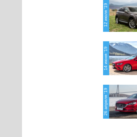
12 июля '19
14 июня '19
26 апреля '19