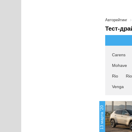
Авторейтинг
Тест-дра
Carens
Mohave
Rio
Ri
Venga
13 марта '20