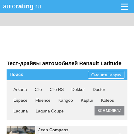
auto
rating
.ru
Тест-драйвы автомобилей Renault Latitude
Поиск
Сменить марку
Arkana
Clio
Clio RS
Dokker
Duster
Espace
Fluence
Kangoo
Kaptur
Koleos
Laguna
Laguna Coupe
ВСЕ МОДЕЛИ
Jeep Compass