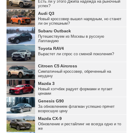
Есть ли у этого Джипа надежда на рыночный
успех?
Audi Q3
Новый кроссовер вышел нарядным, но станет
ли он успешным?
Subaru Outback
Путешествуем из Москвы в русскую
Лапландию
Toyota RAV4
Вырастет ли спрос со сменой поколения?
Citroen C5 Aircross
Симпатичный кроссовер, обреченный на
неудачу
Mazda 3
Новый хэтчбек радует формами и пугает
ценами
Genesis G90
За обновлением флагман успешно прячет
возросшую цену
Mazda CX-9
Обновление и рестайлинг не всегда одно и то
же