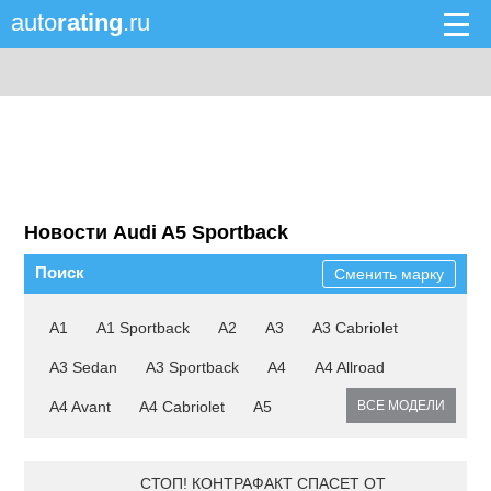
auto
rating
.ru
Новости Audi A5 Sportback
Поиск
Сменить марку
A1
A1 Sportback
A2
A3
A3 Cabriolet
A3 Sedan
A3 Sportback
A4
A4 Allroad
A4 Avant
A4 Cabriolet
A5
ВСЕ МОДЕЛИ
СТОП! КОНТРАФАКТ СПАСЕТ ОТ